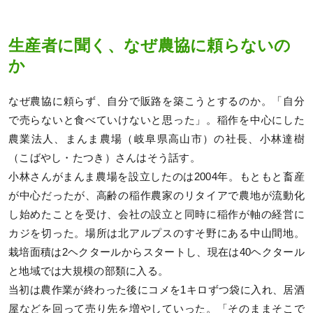
生産者に聞く、なぜ農協に頼らないの
か
なぜ農協に頼らず、自分で販路を築こうとするのか。「自分
で売らないと食べていけないと思った」。稲作を中心にした
農業法人、まんま農場（岐阜県高山市）の社長、小林達樹
（こばやし・たつき）さんはそう話す。
小林さんがまんま農場を設立したのは2004年。もともと畜産
が中心だったが、高齢の稲作農家のリタイアで農地が流動化
し始めたことを受け、会社の設立と同時に稲作が軸の経営に
カジを切った。場所は北アルプスのすそ野にある中山間地。
栽培面積は2ヘクタールからスタートし、現在は40ヘクタール
と地域では大規模の部類に入る。
当初は農作業が終わった後にコメを1キロずつ袋に入れ、居酒
屋などを回って売り先を増やしていった。「そのままそこで