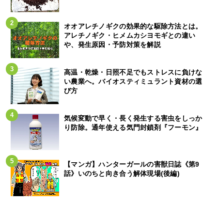
オオアレチノギクの効果的な駆除方法とは。
アレチノギク・ヒメムカシヨモギとの違い
や、発生原因・予防対策を解説
高温・乾燥・日照不足でもストレスに負けな
い農業へ。バイオスティミュラント資材の選
び方
気候変動で早く・長く発生する害虫をしっか
り防除。通年使える気門封鎖剤『フーモン』
【マンガ】ハンターガールの害獣日誌《第9
話》いのちと向き合う解体現場(後編)