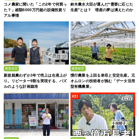
コメ農家に聞いた「この2年で何買っ
鈴木農水大臣が選んだ“需要に応じた
た？」総額6000万円超の設備投資リ
生産”とは？ 増産の夢は潰えたのか
アル事情
農業経営
農業経営
新規就農わずか3年で売上は右肩上が
慣行農業を上回る単収と安定生産。元
り。リピーター9割を実現する、パズ
オムロンの技術者が挑む「データ活用
ルのような計画栽培
型有機農業」