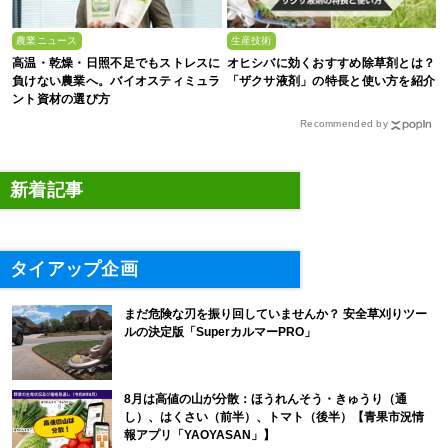
農業ニュース
生産技術
高温・乾燥・日照不足でもストレスに
オヒシバに効くおすすめ除草剤とは？
負けない農業へ。バイオスティミュラ
「ザクサ液剤」の特長と使い方を紹介
ント資材の選び方
Recommended by
新着記事
タイアップ企画
まだ危険な刃を振り回していませんか？ 安全草刈りツー
ルの決定版「SuperカルマーPRO」
8月は高値の山が分散：ほうれんそう・きゅうり（通
し）、はくさい（前半）、トマト（後半）【青果市況情
報アプリ「YAOYASAN」】