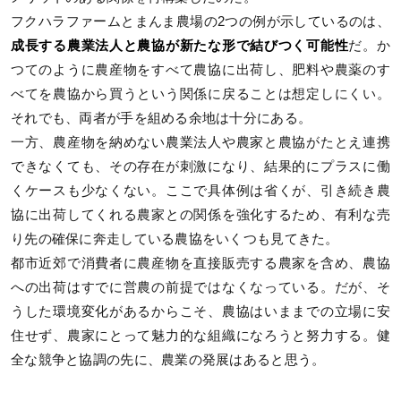
フクハラファームとまんま農場の2つの例が示しているのは、
成長する農業法人と農協が新たな形で結びつく可能性
だ。か
つてのように農産物をすべて農協に出荷し、肥料や農薬のす
べてを農協から買うという関係に戻ることは想定しにくい。
それでも、両者が手を組める余地は十分にある。
一方、農産物を納めない農業法人や農家と農協がたとえ連携
できなくても、その存在が刺激になり、結果的にプラスに働
くケースも少なくない。ここで具体例は省くが、引き続き農
協に出荷してくれる農家との関係を強化するため、有利な売
り先の確保に奔走している農協をいくつも見てきた。
都市近郊で消費者に農産物を直接販売する農家を含め、農協
への出荷はすでに営農の前提ではなくなっている。だが、そ
うした環境変化があるからこそ、農協はいままでの立場に安
住せず、農家にとって魅力的な組織になろうと努力する。健
全な競争と協調の先に、農業の発展はあると思う。