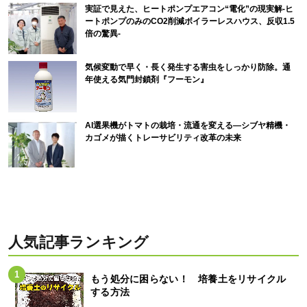
実証で見えた、ヒートポンプエアコン“電化”の現実解-ヒ
ートポンプのみのCO2削減ボイラーレスハウス、反収1.5
倍の驚異-
気候変動で早く・長く発生する害虫をしっかり防除。通
年使える気門封鎖剤『フーモン』
AI選果機がトマトの栽培・流通を変える―シブヤ精機・
カゴメが描くトレーサビリティ改革の未来
人気記事ランキング
もう処分に困らない！ 培養土をリサイクル
する方法