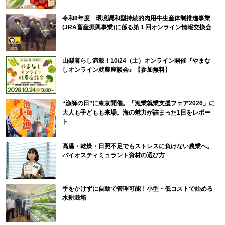
令和8年度 環境調和型持続的肉用牛生産体制推進事業
(JRA畜産振興事業)に係る第１回オンライン情報交換会
山梨暮らし満載！10/24（土）オンライン開催『やまな
しオンライン就農座談会』【参加無料】
“漁師の日”に東京開催。「漁業就業支援フェア2026」に
大人も子どもも来場。海の魅力が詰まった1日をレポー
ト
高温・乾燥・日照不足でもストレスに負けない農業へ。
バイオスティミュラント資材の選び方
手をかけずに自動で管理可能！小型・低コストで始める
水耕栽培