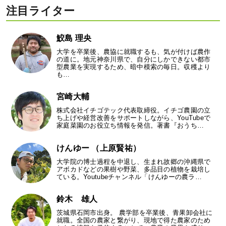
注目ライター
鮫島 理央
大学を卒業後、農協に就職するも、気が付けば農作
の道に。地元神奈川県で、自分にしかできない都市
型農業を実現するため、暗中模索の毎日。収穫より
も…
宮崎大輔
株式会社イチゴテック代表取締役。イチゴ農園の立
ち上げや経営改善をサポートしながら、YouTubeで
家庭菜園のお役立ち情報を発信。著書『おうち…
けんゆー （上原賢祐）
大学院の博士過程を中退し、生まれ故郷の沖縄県で
アボカドなどの果樹や野菜、多品目の植物を栽培し
ている。Youtubeチャンネル「けんゆーの農ラ…
鈴木 雄人
茨城県石岡市出身。 農学部を卒業後、青果卸会社に
就職。全国の農家と繋がり、現地で得た農家のため