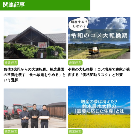
関連記事
農業経営
農業経営
負債3億円からの大逆転劇。観光農園
令和の大転換期！コメ増産で農家が直
の常識を覆す「食べ放題をやめる」と
面する『価格変動リスク』と対策
いう選択
農業経営
農業経営