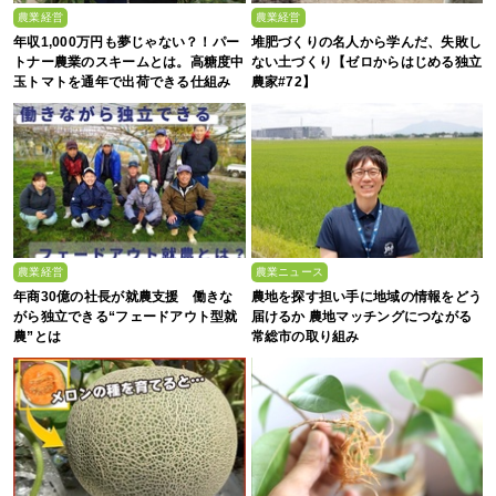
農業経営
農業経営
年収1,000万円も夢じゃない？！パー
堆肥づくりの名人から学んだ、失敗し
トナー農業のスキームとは。高糖度中
ない土づくり【ゼロからはじめる独立
玉トマトを通年で出荷できる仕組み
農家#72】
農業経営
農業ニュース
年商30億の社長が就農支援 働きな
農地を探す担い手に地域の情報をどう
がら独立できる“フェードアウト型就
届けるか 農地マッチングにつながる
農”とは
常総市の取り組み