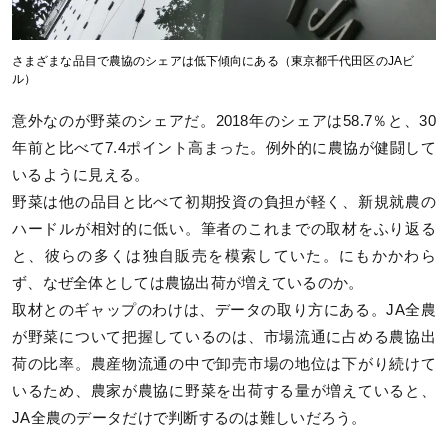
さまざまな品目で農協のシェアは低下傾向にある（東京都千代田区のJAビ
ル）
意外なのが野菜のシェアだ。2018年のシェアは58.7％と、30
年前と比べて7.4ポイント高まった。例外的に農協が健闘して
いるように見える。
野菜は他の品目と比べて初期投資の負担が軽く、新規就農の
ハードルが相対的に低い。筆者のこれまでの取材をふり返る
と、彼らの多くは独自販売を模索していた。にもかかわら
ず、なぜ全体としては農協出荷が増えているのか。
取材とのギャップのわけは、データの取り方にある。JA全農
が野菜について把握しているのは、市場流通に占める農協出
荷の比率。農産物流通の中で卸売市場の地位は下がり続けて
いるため、農家が農協に野菜を出荷する量が増えていると、
JA全農のデータだけで判断するのは難しいだろう。