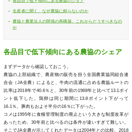
各品目で低下傾向にある農協のシェア
生産者に聞く、なぜ農協に頼らないのか
農協と農業法人の関係の再構築、これからどうすべきなの
か
各品目で低下傾向にある農協のシェア
まずデータから確認しておこう。
農協の上部組織で、農産物の販売を担う全国農業協同組合連
合会（JA全農）によると、牛肉の流通に占める農協ルートの
比率は2018年で40.6％と、30年前の1988年と比べて13.1ポイ
ント低下した。鶏卵は同じ期間に13.8ポイント下がって
16.1％。豚肉もおよそ半分の16％に下がった。
コメは1995年に食糧管理制度の廃止という大きな制度改革が
あったため、30年前と比べるのは条件が違いすぎて難しい。
そこでJA全農が示してくれたデータは2004年との比較。2018