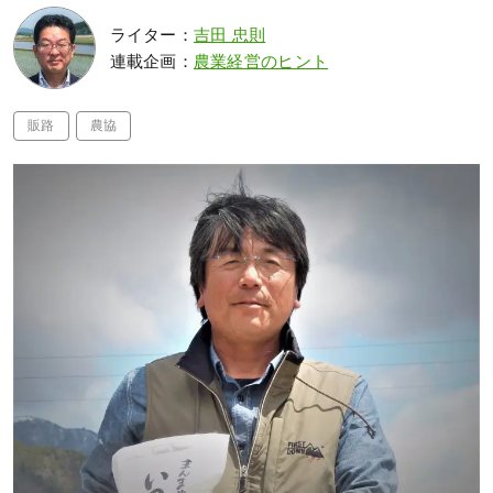
ライター：
吉田 忠則
連載企画：
農業経営のヒント
販路
農協