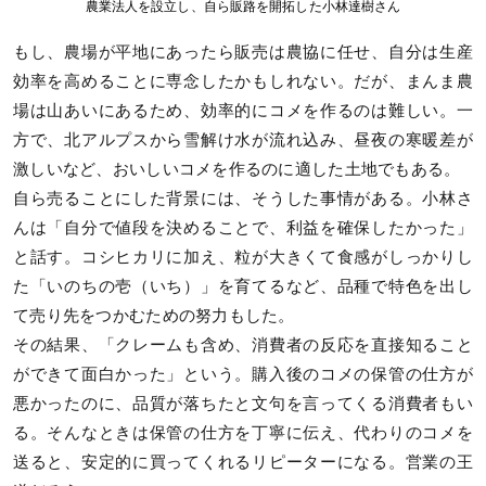
農業法人を設立し、自ら販路を開拓した小林達樹さん
もし、農場が平地にあったら販売は農協に任せ、自分は生産
効率を高めることに専念したかもしれない。だが、まんま農
場は山あいにあるため、効率的にコメを作るのは難しい。一
方で、北アルプスから雪解け水が流れ込み、昼夜の寒暖差が
激しいなど、おいしいコメを作るのに適した土地でもある。
自ら売ることにした背景には、そうした事情がある。小林さ
んは「自分で値段を決めることで、利益を確保したかった」
と話す。コシヒカリに加え、粒が大きくて食感がしっかりし
た「いのちの壱（いち）」を育てるなど、品種で特色を出し
て売り先をつかむための努力もした。
その結果、「クレームも含め、消費者の反応を直接知ること
ができて面白かった」という。購入後のコメの保管の仕方が
悪かったのに、品質が落ちたと文句を言ってくる消費者もい
る。そんなときは保管の仕方を丁寧に伝え、代わりのコメを
送ると、安定的に買ってくれるリピーターになる。営業の王