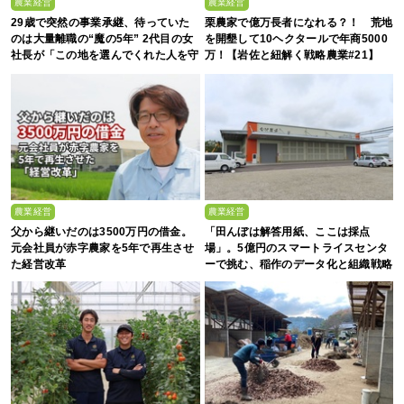
農業経営
農業経営
29歳で突然の事業承継、待っていた
栗農家で億万長者になれる？！ 荒地
のは大量離職の“魔の5年” 2代目の女
を開墾して10ヘクタールで年商5000
社長が「この地を選んでくれた人を守
万！【岩佐と紐解く戦略農業#21】
る」と誓った日
農業経営
農業経営
父から継いだのは3500万円の借金。
「田んぼは解答用紙、ここは採点
元会社員が赤字農家を5年で再生させ
場」。5億円のスマートライスセンタ
た経営改革
ーで挑む、稲作のデータ化と組織戦略