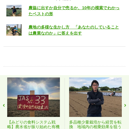
農協に出すか自分で売るか、10年の模索でわかっ
たベストの形
農地の多様な生かし方 「あなたのしていること
は農業なのか」に答えを出す
【みどりの食料システム戦
多品種少量栽培から経営を転
略】農水省が振り始めた有機
換 地域内の相乗効果を狙う