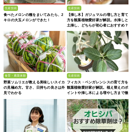
生産技術
生産技術
食べたメロンの種をまいてみたら、2
【挿し木】ガジュマルの増し方と育て
キロの大玉メロンができた！
方を観葉植物愛好家が解説。水挿しと
土挿し、どちらが初心者におすすめ？
食育・農業体験
生産技術
野菜ソムリエが教える美味しいスイカ
フィカス・ベンガレンシスの育て方を
の見極め方。甘さ、日持ちの良さは外
観葉植物愛好家が解説。植え替えのポ
見でわかる
イントや挿し木による増やし方まで徹
底解説