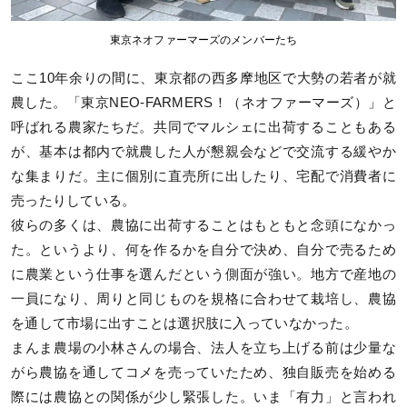
東京ネオファーマーズのメンバーたち
ここ10年余りの間に、東京都の西多摩地区で大勢の若者が就
農した。「東京NEO-FARMERS！（ネオファーマーズ）」と
呼ばれる農家たちだ。共同でマルシェに出荷することもある
が、基本は都内で就農した人が懇親会などで交流する緩やか
な集まりだ。主に個別に直売所に出したり、宅配で消費者に
売ったりしている。
彼らの多くは、農協に出荷することはもともと念頭になかっ
た。というより、何を作るかを自分で決め、自分で売るため
に農業という仕事を選んだという側面が強い。地方で産地の
一員になり、周りと同じものを規格に合わせて栽培し、農協
を通して市場に出すことは選択肢に入っていなかった。
まんま農場の小林さんの場合、法人を立ち上げる前は少量な
がら農協を通してコメを売っていたため、独自販売を始める
際には農協との関係が少し緊張した。いま「有力」と言われ