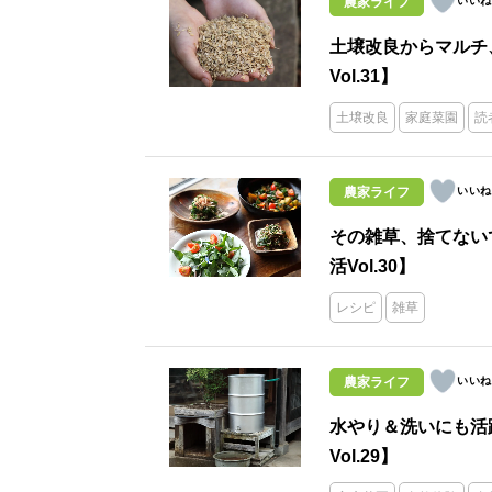
農家ライフ
土壌改良からマルチ
Vol.31】
土壌改良
家庭菜園
読
農家ライフ
その雑草、捨てない
活Vol.30】
レシピ
雑草
農家ライフ
水やり＆洗いにも活
Vol.29】