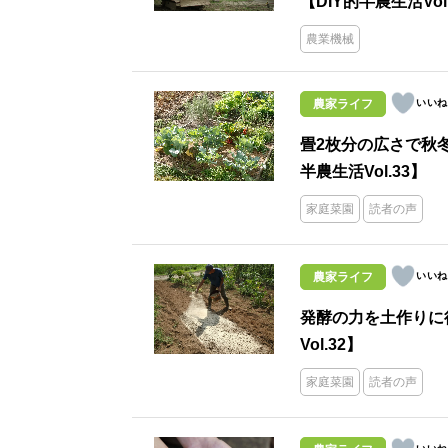
【DIY的半農生活Vol
農業機械
農家ライフ
畳2枚分の広さで秋
半農生活Vol.33】
家庭菜園
読者の声
農家ライフ
発酵の力を土作りに
Vol.32】
家庭菜園
読者の声