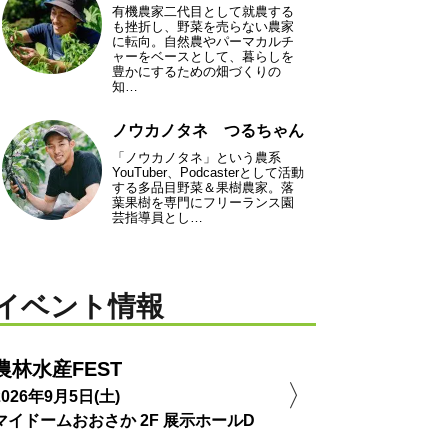
有機農家二代目として就農する
も挫折し、野菜を売らない農家
に転向。自然農やパーマカルチ
ャーをベースとして、暮らしを
豊かにするための畑づくりの
知…
ノウカノタネ つるちゃん
「ノウカノタネ」という農系
YouTuber、Podcasterとして活動
する多品目野菜＆果樹農家。落
葉果樹を専門にフリーランス園
芸指導員とし…
イベント情報
農林水産FEST
2026年9月5日(土)
マイドームおおさか 2F 展示ホールD