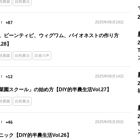
然農園
自然農法
2025年06月19日
+87
。ビーンティピ、ウィグワム、バイオネストの作り方
.28】
然農園
自然農法
読者の声
2025年06月14日
+12
園スクール」の始め方【DIY的半農生活Vol.27】
然農園
自然農法
2025年05月26日
+46
ック【DIY的半農生活Vol.26】