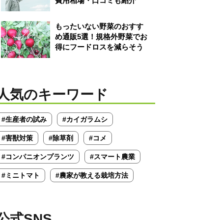
費用相場・口コミも紹介
もったいない野菜のおすす
め通販5選！規格外野菜でお
得にフードロスを減らそう
人気のキーワード
#生産者の試み
#カイガラムシ
#害獣対策
#除草剤
#コメ
#コンパニオンプランツ
#スマート農業
#ミニトマト
#農家が教える栽培方法
公式SNS