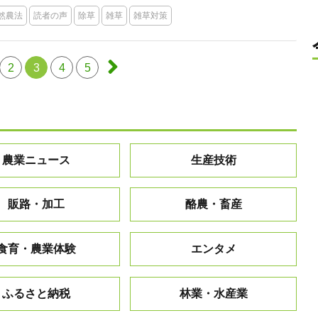
然農法
読者の声
除草
雑草
雑草対策
2
3
4
5
農業ニュース
生産技術
販路・加工
酪農・畜産
食育・農業体験
エンタメ
ふるさと納税
林業・水産業