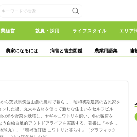
農業経営
就農・採用
ライフスタイル
エリア
農家になるには
病害と害虫図鑑
農業用語集
連
1年から茨城県筑波山麓の農村で暮らし、昭和初期建築の古民家を
ションした後、丸太や古材を使って新たな住まいをセルフビル
用の米や野菜を栽培し、ヤギやニワトリを飼い、冬の暖房を
かなう自給自足的アウトドアライフを実践する。著書に『やさし
』（地球丸）、『増補改訂版 ニワトリと暮らす』（グラフィック