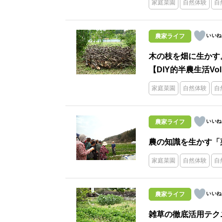
家庭菜園
自然体験
自
農家ライフ
木の枝を畑に生かす
【DIY的半農生活Vol
家庭菜園
自然体験
自
農家ライフ
農の知識を生かす「菜
家庭菜園
自然体験
自
農家ライフ
雑草の徹底活用テクニ