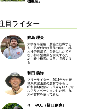
機農業」
注目ライター
鮫島 理央
大学を卒業後、農協に就職する
も、気が付けば農作の道に。地
元神奈川県で、自分にしかでき
ない都市型農業を実現するた
め、暗中模索の毎日。収穫より
も…
和田 義弥
フリーライター。2011年から茨
城県筑波山麓の農村で暮らし、
昭和初期建築の古民家をDIYでセ
ルフリノベーションした後、丸
太や古材を使って新た…
そーやん（橋口創也）