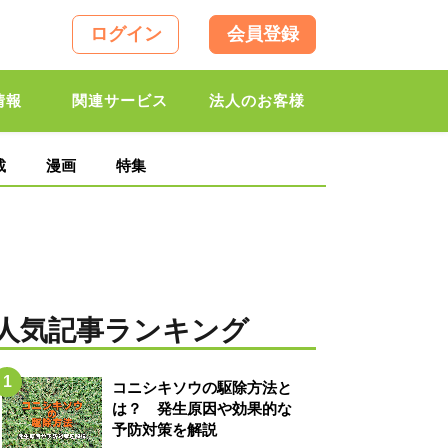
ログイン
会員登録
情報
関連サービス
法人のお客様
載
漫画
特集
人気記事ランキング
コニシキソウの駆除方法と
は？ 発生原因や効果的な
予防対策を解説