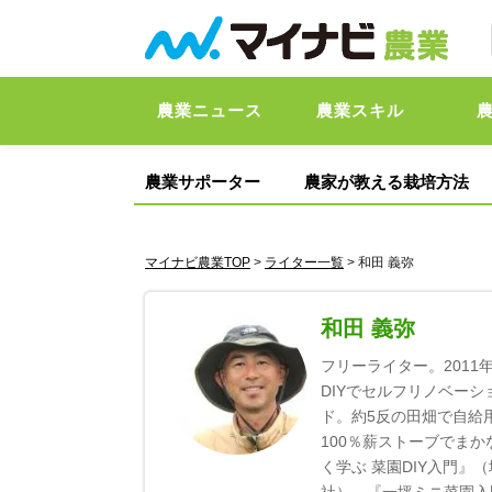
農業ニュース
農業スキル
農業サポーター
農家が教える栽培方法
マイナビ農業TOP
>
ライター一覧
> 和田 義弥
和田 義弥
フリーライター。201
DIYでセルフリノベー
ド。約5反の田畑で自給
100％薪ストーブでま
く学ぶ 菜園DIY入門