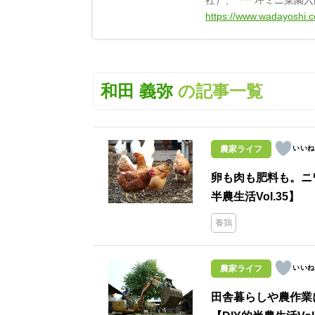
社）、『一坪ミニ菜園入
https://www.wadayoshi.
和田 義弥
の記事一覧
農家ライフ
卵も肉も肥料も。ニ
半農生活Vol.35】
養鶏
農家ライフ
田舎暮らしや農作業