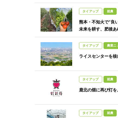
タイアップ
就農
熊本・不知火で“良
未来を耕す、肥後あ
タイアップ
農業ニ
ライスセンターを核
タイアップ
就農
鹿北の畑に再び灯を
タイアップ
就農