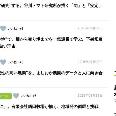
“研究”する。谷川トマト研究所が描く「旬」と「安定」
2025年09月03日
+6
冷地”で、畑から売り場までを一気通貫で学ぶ。下巣畑農
白い理由
2025年09月02日
+3
現性の高い農業”を。よしおか農園のデータと人に向き合
2025年08月29日
+5
ュース
に」。有限会社綱田牧場が描く、地域発の循環と挑戦