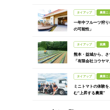
タイアップ
農業ニ
一年中フルーツ狩り
の可能性」
タイアップ
就農
熊本・益城から、さ
「有限会社コウヤマ
タイアップ
農業ニ
ミニトマトの体験を、
む“上昇する農業”