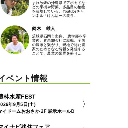
まれ故郷の沖縄県でアボカドな
どの果樹や野菜、多品目の植物
を栽培している。Youtubeチャ
ンネル「けんゆーの農ラ…
鈴木 雄人
茨城県石岡市出身。 農学部を卒
業後、青果卸会社に就職。全国
の農家と繋がり、現地で得た農
家のためとなる情報を発信する
ことで、農業の業界を盛り…
イベント情報
農林水産FEST
2026年9月5日(土)
マイドームおおさか 2F 展示ホールD
マイナビ移住フェア