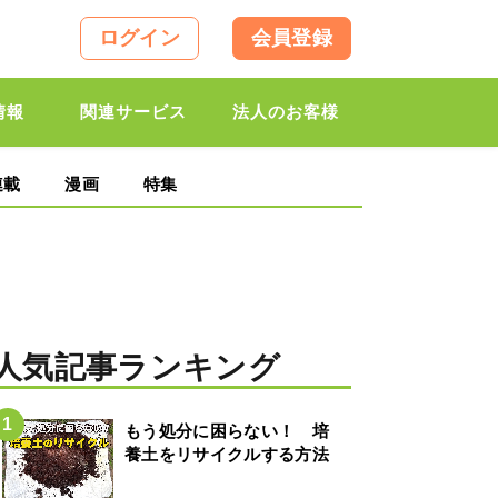
ログイン
会員登録
情報
関連サービス
法人のお客様
連載
漫画
特集
人気記事ランキング
もう処分に困らない！ 培
養土をリサイクルする方法