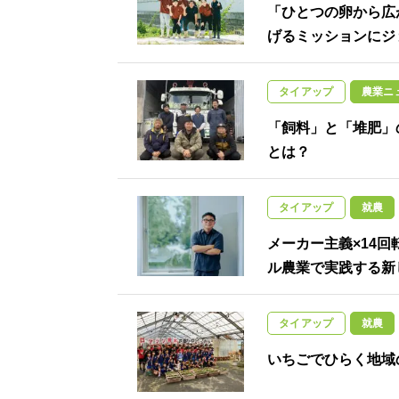
「ひとつの卵から広
げるミッションにジ
タイアップ
農業ニ
「飼料」と「堆肥」
とは？
タイアップ
就農
メーカー主義×14
ル農業で実践する新
タイアップ
就農
いちごでひらく地域