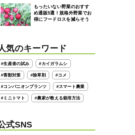
もったいない野菜のおすす
め通販5選！規格外野菜でお
得にフードロスを減らそう
人気のキーワード
#生産者の試み
#カイガラムシ
#害獣対策
#除草剤
#コメ
#コンパニオンプランツ
#スマート農業
#ミニトマト
#農家が教える栽培方法
公式SNS