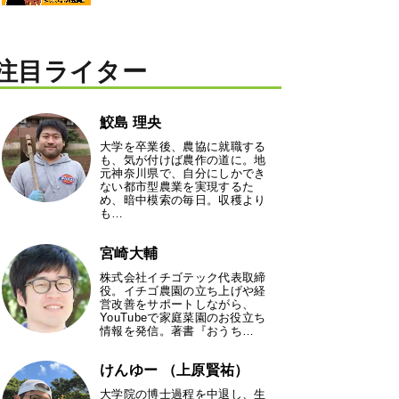
注目ライター
鮫島 理央
大学を卒業後、農協に就職する
も、気が付けば農作の道に。地
元神奈川県で、自分にしかでき
ない都市型農業を実現するた
め、暗中模索の毎日。収穫より
も…
宮崎大輔
株式会社イチゴテック代表取締
役。イチゴ農園の立ち上げや経
営改善をサポートしながら、
YouTubeで家庭菜園のお役立ち
情報を発信。著書『おうち…
けんゆー （上原賢祐）
大学院の博士過程を中退し、生