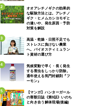
オオアレチノギクの効果的
な駆除方法とは。アレチノ
ギク・ヒメムカシヨモギと
の違いや、発生原因・予防
対策を解説
高温・乾燥・日照不足でも
ストレスに負けない農業
へ。バイオスティミュラン
ト資材の選び方
気候変動で早く・長く発生
する害虫をしっかり防除。
通年使える気門封鎖剤『フ
ーモン』
【マンガ】ハンターガール
の害獣日誌《第9話》いのち
と向き合う解体現場(後編)