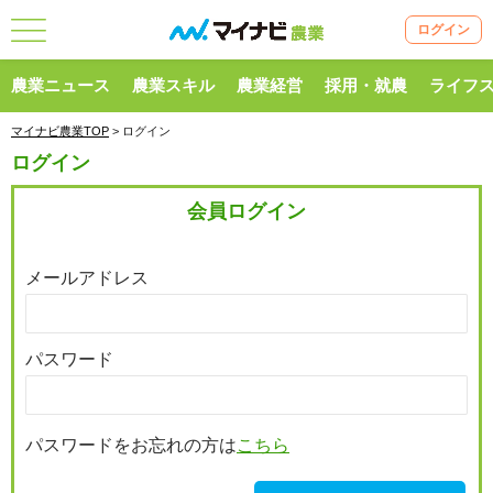
ログイン
農業ニュース
農業スキル
農業経営
採用・就農
ライフ
マイナビ農業TOP
> ログイン
ログイン
会員ログイン
メールアドレス
パスワード
パスワードをお忘れの方は
こちら