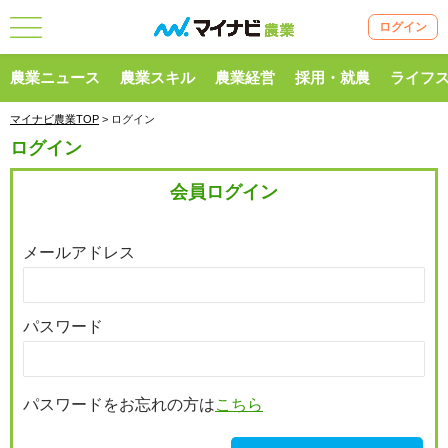
ログイン
農業ニュース
農業スキル
農業経営
採用・就農
ライフ
マイナビ農業TOP
> ログイン
ログイン
会員ログイン
メールアドレス
パスワード
パスワードをお忘れの方は
こちら