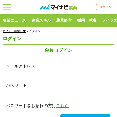
ログイン
農業ニュース
農業スキル
農業経営
採用・就農
ライフ
マイナビ農業TOP
> ログイン
ログイン
会員ログイン
メールアドレス
パスワード
パスワードをお忘れの方は
こちら