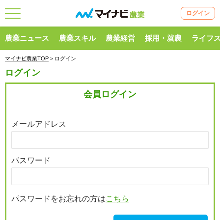
ログイン
農業ニュース
農業スキル
農業経営
採用・就農
ライフ
マイナビ農業TOP
> ログイン
ログイン
会員ログイン
メールアドレス
パスワード
パスワードをお忘れの方は
こちら