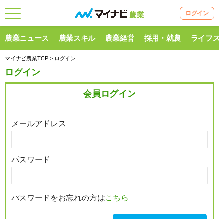
ログイン
農業ニュース
農業スキル
農業経営
採用・就農
ライフ
マイナビ農業TOP
> ログイン
ログイン
会員ログイン
メールアドレス
パスワード
パスワードをお忘れの方は
こちら