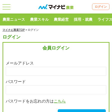
ログイン
農業ニュース
農業スキル
農業経営
採用・就農
ライフ
マイナビ農業TOP
> ログイン
ログイン
会員ログイン
メールアドレス
パスワード
パスワードをお忘れの方は
こちら