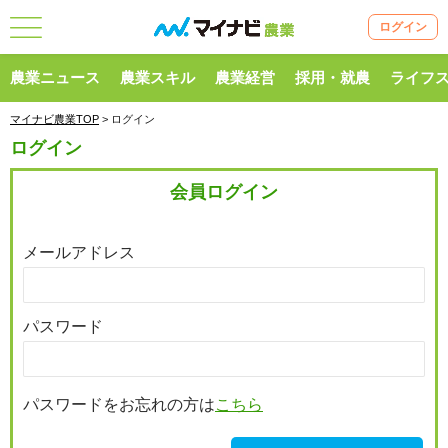
ログイン
農業ニュース
農業スキル
農業経営
採用・就農
ライフ
マイナビ農業TOP
> ログイン
ログイン
会員ログイン
メールアドレス
パスワード
パスワードをお忘れの方は
こちら