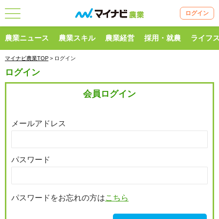
ログイン
農業ニュース
農業スキル
農業経営
採用・就農
ライフ
マイナビ農業TOP
> ログイン
ログイン
会員ログイン
メールアドレス
パスワード
パスワードをお忘れの方は
こちら