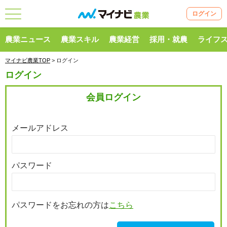
ログイン
農業ニュース
農業スキル
農業経営
採用・就農
ライフ
マイナビ農業TOP
> ログイン
ログイン
会員ログイン
メールアドレス
パスワード
パスワードをお忘れの方は
こちら