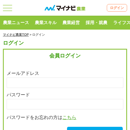
ログイン
農業ニュース
農業スキル
農業経営
採用・就農
ライフ
マイナビ農業TOP
> ログイン
ログイン
会員ログイン
メールアドレス
パスワード
パスワードをお忘れの方は
こちら