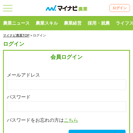
ログイン
農業ニュース
農業スキル
農業経営
採用・就農
ライフ
マイナビ農業TOP
> ログイン
ログイン
会員ログイン
メールアドレス
パスワード
パスワードをお忘れの方は
こちら