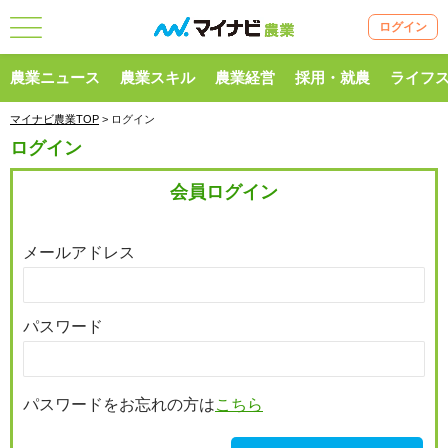
ログイン
農業ニュース
農業スキル
農業経営
採用・就農
ライフ
マイナビ農業TOP
> ログイン
ログイン
会員ログイン
メールアドレス
パスワード
パスワードをお忘れの方は
こちら