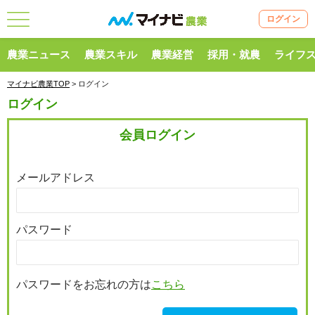
ログイン
農業ニュース
農業スキル
農業経営
採用・就農
ライフ
マイナビ農業TOP
> ログイン
ログイン
会員ログイン
メールアドレス
パスワード
パスワードをお忘れの方は
こちら