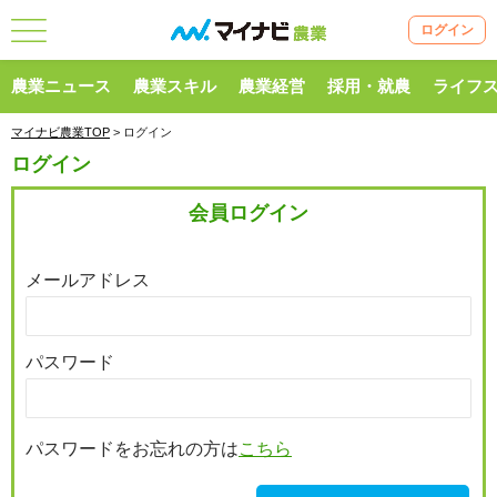
ログイン
農業ニュース
農業スキル
農業経営
採用・就農
ライフ
マイナビ農業TOP
> ログイン
ログイン
会員ログイン
メールアドレス
パスワード
パスワードをお忘れの方は
こちら