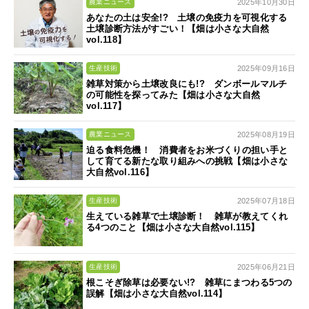
2025年10月30日
農業ニュース
あなたの土は安全!? 土壌の免疫力を可視化する
土壌診断方法がすごい！【畑は小さな大自然
vol.118】
2025年09月16日
生産技術
雑草対策から土壌改良にも!? ダンボールマルチ
の可能性を探ってみた【畑は小さな大自然
vol.117】
2025年08月19日
農業ニュース
迫る食料危機！ 消費者をお米づくりの担い手と
して育てる新たな取り組みへの挑戦【畑は小さな
大自然vol.116】
2025年07月18日
生産技術
生えている雑草で土壌診断！ 雑草が教えてくれ
る4つのこと【畑は小さな大自然vol.115】
2025年06月21日
生産技術
根こそぎ除草は必要ない!? 雑草にまつわる5つの
誤解【畑は小さな大自然vol.114】