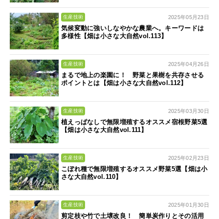
2025年05月23日
生産技術
気候変動に強いしなやかな農業へ。キーワードは
多様性【畑は小さな大自然vol.113】
2025年04月26日
生産技術
まるで地上の楽園に！ 野菜と果樹を共存させる
ポイントとは【畑は小さな大自然vol.112】
2025年03月30日
生産技術
植えっぱなしで無限増殖するオススメ宿根野菜5選
【畑は小さな大自然vol.111】
2025年02月23日
生産技術
こぼれ種で無限増殖するオススメ野菜5選【畑は小
さな大自然vol.110】
2025年01月30日
生産技術
剪定枝や竹で土壌改良！ 簡単炭作りとその活用