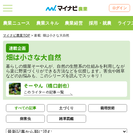
ログイン
農業ニュース
農業スキル
農業経営
採用・就農
ライフ
マイナビ農業TOP
> 連載:
畑は小さな大自然
連載企画
畑は小さな大自然
暮らしの畑屋そーやんが、自然の生態系の仕組みを利用しなが
ら楽に野菜づくりができる方法などを伝授します。害虫や雑草
などのお悩みも、このシリーズを読んでスッキリ！
そーやん（橋口創也）
このライターの記事一覧
すべての記事
土づくり
栽培技術
病害虫
雑草図鑑