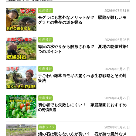
2026年07月31日
生産技術
モグラにも意外なメリットが!? 駆除が難しいモ
グラとの共存の道を探る
2026年06月25日
生産技術
毎日の水やりから解放される!? 夏場の乾燥対策4
つのポイント
2026年05月29日
生産技術
手ごわい雑草ヨモギの驚くべき生存戦略とその対
策法
2026年04月22日
生産技術
初心者でも失敗しにくい！ 家庭菜園におすすめ
の野菜5選
2026年03月26日
農家ライフ
畑の石は取らない方が良い？ 石が持つ意外なメ