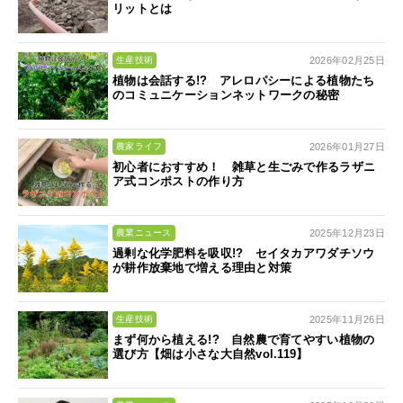
リットとは
2026年02月25日
生産技術
植物は会話する!? アレロパシーによる植物たち
のコミュニケーションネットワークの秘密
2026年01月27日
農家ライフ
初心者におすすめ！ 雑草と生ごみで作るラザニ
ア式コンポストの作り方
2025年12月23日
農業ニュース
過剰な化学肥料を吸収!? セイタカアワダチソウ
が耕作放棄地で増える理由と対策
2025年11月26日
生産技術
まず何から植える!? 自然農で育てやすい植物の
選び方【畑は小さな大自然vol.119】