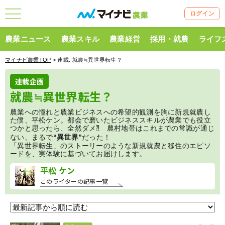
ログイン
農業ニュース
農業スキル
農業経営
採用・就農
ライフ
マイナビ農業TOP
> 連載:
就農≒異世界転生？
連載企画
就農≒異世界転生？
農業への憧れと農業ビジネスへの希望的観測を胸に新規就農し
た僕、平松ケン。都会で磨いたビジネススキルが農業でも役立
つかと思ったら、全然ダメ⁈ 農村地帯はこれまでの常識が通じ
ない、まるで
“異世界”
だった！
「異世界転生」のストーリーのような新規就農と移住のエピソ
ードを、実体験に基づいてお届けします。
平松 ケン
このライターの記事一覧