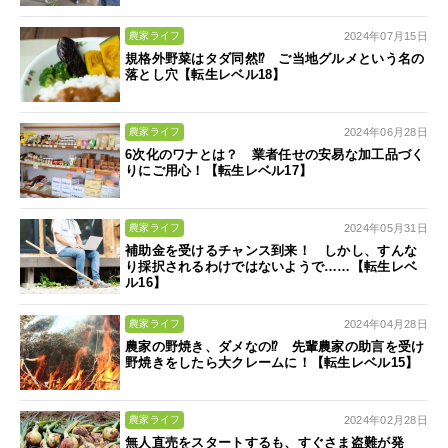
2024年07月15日
農家ライフ
規格外野菜はタダ同然⁉ ご当地グルメという名の
落とし穴【転生レベル18】
2024年06月28日
農家ライフ
6次化のワナとは？ 業者任せの安易な加工品づく
りにご用心！【転生レベル17】
2024年05月31日
農家ライフ
補助金を受けるチャンス到来！ しかし、すんな
り採択されるわけではないようで……【転生レベ
ル16】
2024年04月28日
農家ライフ
農家の野焼き、ダメなの⁉ 先輩農家の助言を受け
野焼きをしたら大クレームに！【転生レベル15】
2024年02月28日
農家ライフ
無人直売をスタートするも、すぐさま盗難が発