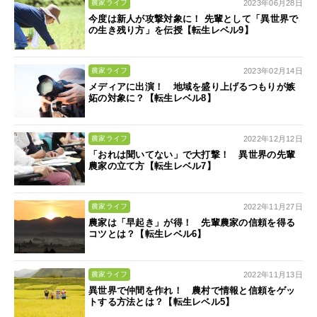
2023年06月28日
農家ライフ
今度は新人が攻撃対象に！ 先輩として「異世界で
の生き残り方」を伝授【転生レベル9】
2023年02月14日
農家ライフ
メディアに出演！ 地域を盛り上げるつもりが嫉
妬の対象に？【転生レベル8】
2022年12月12日
農家ライフ
「おれは聞いてない」で大打撃！ 異世界の先輩
農家の立て方【転生レベル7】
2022年11月27日
農家ライフ
農家は「早起き」が得！ 先輩農家の信頼を得る
コツとは？【転生レベル6】
2022年11月13日
農家ライフ
異世界で仲間を作れ！ 農村で情報と信頼をゲッ
トする方法とは？【転生レベル5】