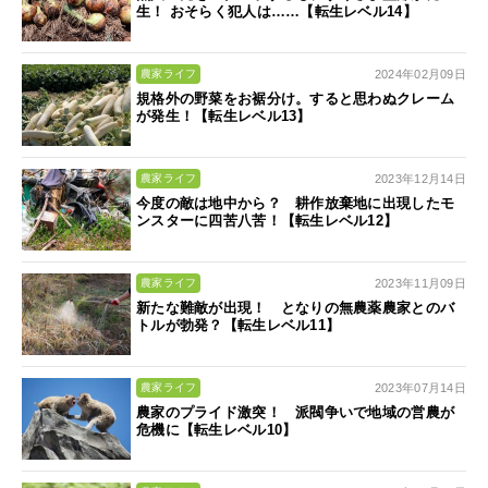
生！ おそらく犯人は……【転生レベル14】
2024年02月09日
農家ライフ
規格外の野菜をお裾分け。すると思わぬクレーム
が発生！【転生レベル13】
2023年12月14日
農家ライフ
今度の敵は地中から？ 耕作放棄地に出現したモ
ンスターに四苦八苦！【転生レベル12】
2023年11月09日
農家ライフ
新たな難敵が出現！ となりの無農薬農家とのバ
トルが勃発？【転生レベル11】
2023年07月14日
農家ライフ
農家のプライド激突！ 派閥争いで地域の営農が
危機に【転生レベル10】