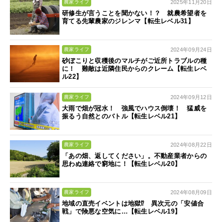
2025年11月20日
農家ライフ
研修生が言うことを聞かない！？ 就農希望者を
育てる先輩農家のジレンマ【転生レベル31】
2024年09月24日
農家ライフ
砂ぼこりと収穫後のマルチがご近所トラブルの種
に！ 難敵は近隣住民からのクレーム【転生レベ
ル22】
2024年09月12日
農家ライフ
大雨で畑が冠水！ 強風でハウス倒壊！ 猛威を
振るう自然とのバトル【転生レベル21】
2024年08月22日
農家ライフ
「あの畑、返してください」。不動産業者からの
思わぬ連絡で窮地に！【転生レベル20】
2024年08月09日
農家ライフ
地域の直売イベントは地獄⁉ 異次元の「安値合
戦」で険悪な空気に…【転生レベル19】