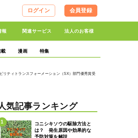
ログイン
会員登録
情報
関連サービス
法人のお客様
連載
漫画
特集
テナビリティトランスフォーメーション（SX）部門優秀賞受
人気記事ランキング
コニシキソウの駆除方法と
は？ 発生原因や効果的な
予防対策を解説