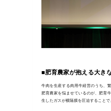
■肥育農家が抱える大き
牛肉を生産する肉用牛経営のうち、繁
肥育農家を悩ませているのが、肥育
生したガスが横隔膜を圧迫することで