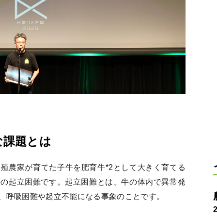
な課題とは
殖農家が育てた子牛を肥育牛*2として大きく育てる
牛の起立困難です。起立困難とは、牛の体内で異常発
、呼吸困難や起立不能になる事象のことです。