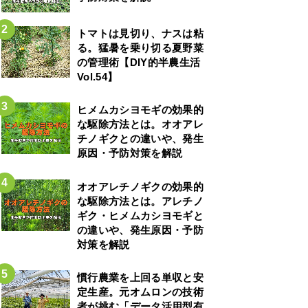
トマトは見切り、ナスは粘
る。猛暑を乗り切る夏野菜
の管理術【DIY的半農生活
Vol.54】
ヒメムカシヨモギの効果的
な駆除方法とは。オオアレ
チノギクとの違いや、発生
原因・予防対策を解説
オオアレチノギクの効果的
な駆除方法とは。アレチノ
ギク・ヒメムカシヨモギと
の違いや、発生原因・予防
対策を解説
慣行農業を上回る単収と安
定生産。元オムロンの技術
者が挑む「データ活用型有