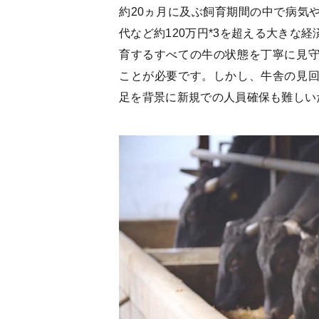
約20ヵ月に及ぶ飼育期間の中で病気
代など約120万円*3を超える大きな
育するすべての牛の状態を丁寧に見
ことが必要です。しかし、牛舎の見
足を背景に新規での人員確保も難しい