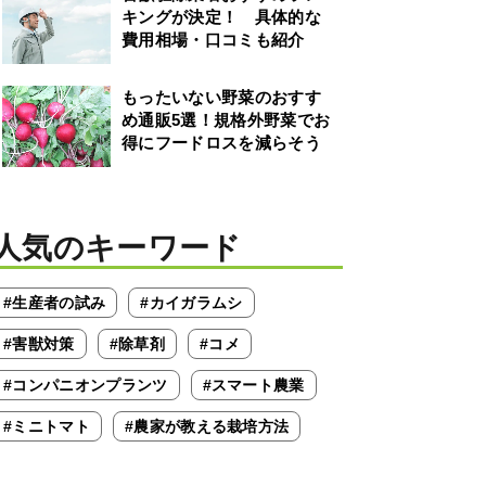
キングが決定！ 具体的な
費用相場・口コミも紹介
もったいない野菜のおすす
め通販5選！規格外野菜でお
得にフードロスを減らそう
人気のキーワード
#生産者の試み
#カイガラムシ
#害獣対策
#除草剤
#コメ
#コンパニオンプランツ
#スマート農業
#ミニトマト
#農家が教える栽培方法