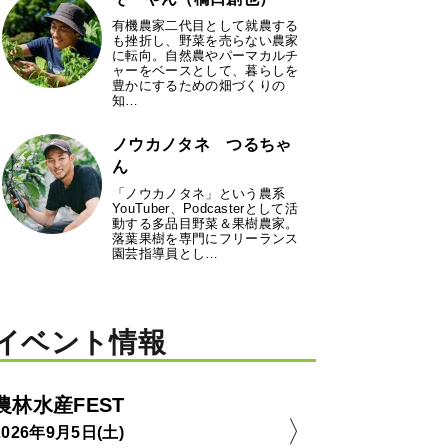
有機農家二代目として就農する
も挫折し、野菜を売らない農家
に転向。自然農やパーマカルチ
ャーをベースとして、暮らしを
豊かにするための畑づくりの
知…
ノウカノタネ つるちゃ
ん
「ノウカノタネ」という農系
YouTuber、Podcasterとして活
動する多品目野菜＆果樹農家。
落葉果樹を専門にフリーランス
園芸指導員とし…
イベント情報
農林水産FEST
2026年9月5日(土)