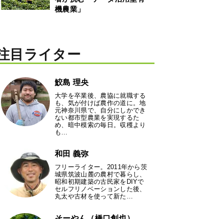
機農業」
注目ライター
鮫島 理央
大学を卒業後、農協に就職する
も、気が付けば農作の道に。地
元神奈川県で、自分にしかでき
ない都市型農業を実現するた
め、暗中模索の毎日。収穫より
も…
和田 義弥
フリーライター。2011年から茨
城県筑波山麓の農村で暮らし、
昭和初期建築の古民家をDIYで
セルフリノベーションした後、
丸太や古材を使って新た…
そーやん（橋口創也）