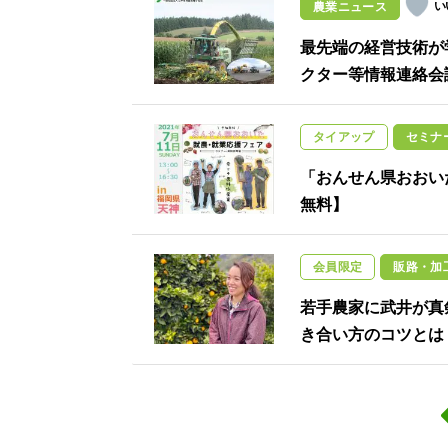
農業ニュース
最先端の経営技術が学
クター等情報連絡会
タイアップ
セミナ
「おんせん県おおいた
無料】
会員限定
販路・加
若手農家に武井が真
き合い方のコツとは