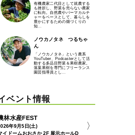
有機農家二代目として就農する
も挫折し、野菜を売らない農家
に転向。自然農やパーマカルチ
ャーをベースとして、暮らしを
豊かにするための畑づくりの
知…
ノウカノタネ つるちゃ
ん
「ノウカノタネ」という農系
YouTuber、Podcasterとして活
動する多品目野菜＆果樹農家。
落葉果樹を専門にフリーランス
園芸指導員とし…
イベント情報
農林水産FEST
2026年9月5日(土)
マイドームおおさか 2F 展示ホールD