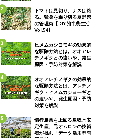
トマトは見切り、ナスは粘
る。猛暑を乗り切る夏野菜
の管理術【DIY的半農生活
Vol.54】
ヒメムカシヨモギの効果的
な駆除方法とは。オオアレ
チノギクとの違いや、発生
原因・予防対策を解説
オオアレチノギクの効果的
な駆除方法とは。アレチノ
ギク・ヒメムカシヨモギと
の違いや、発生原因・予防
対策を解説
慣行農業を上回る単収と安
定生産。元オムロンの技術
者が挑む「データ活用型有