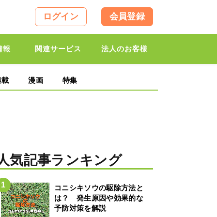
ログイン
会員登録
情報
関連サービス
法人のお客様
連載
漫画
特集
人気記事ランキング
コニシキソウの駆除方法と
は？ 発生原因や効果的な
予防対策を解説