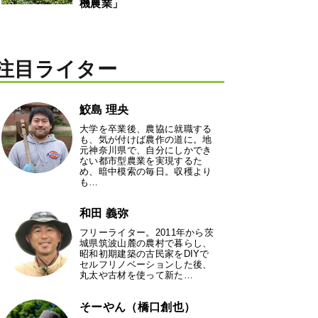
機農業」
注目ライター
鮫島 理央
大学を卒業後、農協に就職する
も、気が付けば農作の道に。地
元神奈川県で、自分にしかでき
ない都市型農業を実現するた
め、暗中模索の毎日。収穫より
も…
和田 義弥
フリーライター。2011年から茨
城県筑波山麓の農村で暮らし、
昭和初期建築の古民家をDIYで
セルフリノベーションした後、
丸太や古材を使って新た…
そーやん（橋口創也）