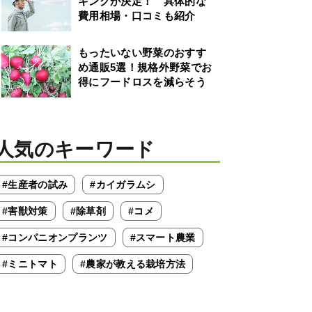
キングが決定！ 具体的な
費用相場・口コミも紹介
もったいない野菜のおすす
め通販5選！規格外野菜でお
得にフードロスを減らそう
人気のキーワード
#生産者の試み
#カイガラムシ
#害獣対策
#除草剤
#コメ
#コンパニオンプランツ
#スマート農業
#ミニトマト
#農家が教える栽培方法