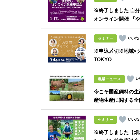
※終了しました 自分
オンライン開催 『
セミナー
※申込〆切※地域×
TOKYO
農業ニュース
今こそ国産飼料の生
産物生産に関する全
セミナー
※終了しました【畑か