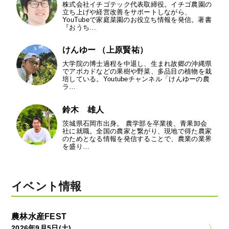
株式会社イチゴテック代表取締役。イチゴ農園の
立ち上げや経営改善をサポートしながら、
YouTubeで家庭菜園のお役立ち情報を発信。著書
『おうち…
けんゆー （上原賢祐）
大学院の博士過程を中退し、生まれ故郷の沖縄県
でアボカドなどの果樹や野菜、多品目の植物を栽
培している。Youtubeチャンネル「けんゆーの農
ラ…
鈴木 雄人
茨城県石岡市出身。 農学部を卒業後、青果卸会
社に就職。全国の農家と繋がり、現地で得た農家
のためとなる情報を発信することで、農業の業界
を盛り…
イベント情報
農林水産FEST
2026年9月5日(土)