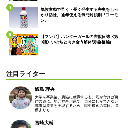
気候変動で早く・長く発生する害虫をしっ
かり防除。通年使える気門封鎖剤『フーモ
ン』
【マンガ】ハンターガールの害獣日誌《第
9話》いのちと向き合う解体現場(後編)
注目ライター
鮫島 理央
大学を卒業後、農協に就職するも、気が付けば農
作の道に。地元神奈川県で、自分にしかできない
都市型農業を実現するため、暗中模索の毎日。収
穫よりも…
宮崎大輔