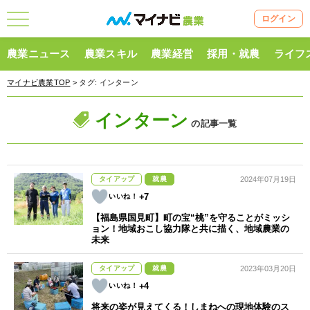
ログイン
農業ニュース
農業スキル
農業経営
採用・就農
ライフ
マイナビ農業TOP
> タグ:
インターン
インターン
の記事一覧
タイアップ
就農
2024年07月19日
+7
【福島県国見町】町の宝“桃”を守ることがミッシ
ョン！地域おこし協力隊と共に描く、地域農業の
未来
タイアップ
就農
2023年03月20日
+4
将来の姿が見えてくる！しまねへの現地体験のス