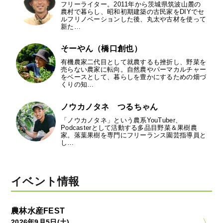
フリーライター。2011年から茨城県筑波山麓の
農村で暮らし、昭和初期建築の古民家をDIYでセ
ルフリノベーションした後、丸太や古材を使って
新た…
そーやん（橋口創也）
有機農家二代目として就農するも挫折し、野菜を
売らない農家に転向。自然農やパーマカルチャー
をベースとして、暮らしを豊かにするための畑づ
くりの知…
ノウカノタネ つるちゃん
「ノウカノタネ」という農系YouTuber、
Podcasterとして活動する多品目野菜＆果樹農
家。落葉果樹を専門にフリーランス園芸指導員と
し…
イベント情報
農林水産FEST
2026年9月5日(土)