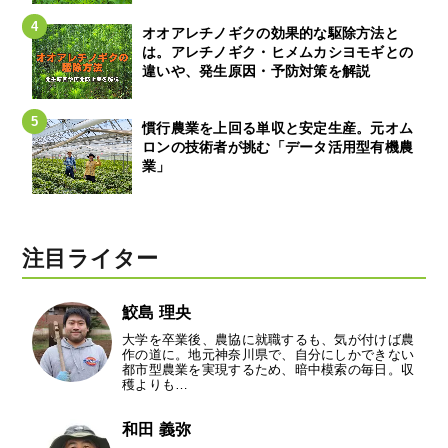
オオアレチノギクの効果的な駆除方法と
は。アレチノギク・ヒメムカシヨモギとの
違いや、発生原因・予防対策を解説
慣行農業を上回る単収と安定生産。元オム
ロンの技術者が挑む「データ活用型有機農
業」
注目ライター
鮫島 理央
大学を卒業後、農協に就職するも、気が付けば農
作の道に。地元神奈川県で、自分にしかできない
都市型農業を実現するため、暗中模索の毎日。収
穫よりも…
和田 義弥