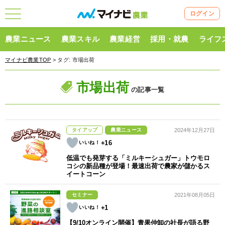
ログイン
農業ニュース
農業スキル
農業経営
採用・就農
ライフ
マイナビ農業TOP
> タグ:
市場出荷
市場出荷
の記事一覧
タイアップ
農業ニュース
2024年12月27日
+16
低温でも発芽する「ミルキーシュガー」トウモロ
コシの新品種が登場！最速出荷で農家が儲かるス
イートコーン
セミナー
2021年08月05日
+1
【9/10オンライン開催】青果仲卸の社長が語る野