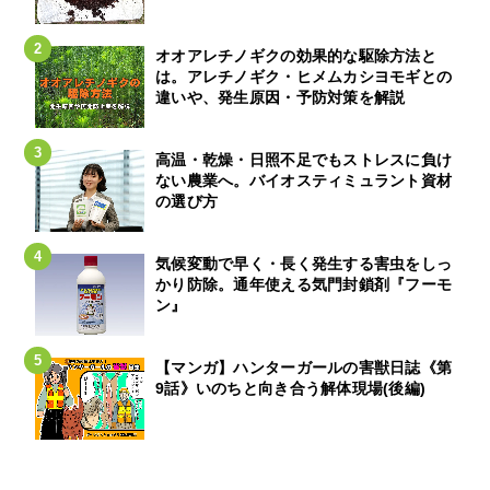
オオアレチノギクの効果的な駆除方法と
は。アレチノギク・ヒメムカシヨモギとの
違いや、発生原因・予防対策を解説
高温・乾燥・日照不足でもストレスに負け
ない農業へ。バイオスティミュラント資材
の選び方
気候変動で早く・長く発生する害虫をしっ
かり防除。通年使える気門封鎖剤『フーモ
ン』
【マンガ】ハンターガールの害獣日誌《第
9話》いのちと向き合う解体現場(後編)