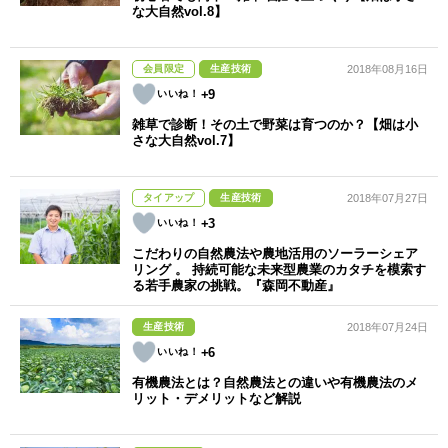
な大自然vol.8】
会員限定
生産技術
2018年08月16日
+9
雑草で診断！その土で野菜は育つのか？【畑は小
さな大自然vol.7】
タイアップ
生産技術
2018年07月27日
+3
こだわりの自然農法や農地活用のソーラーシェア
リング 。 持続可能な未来型農業のカタチを模索す
る若手農家の挑戦。『森岡不動産』
生産技術
2018年07月24日
+6
有機農法とは？自然農法との違いや有機農法のメ
リット・デメリットなど解説