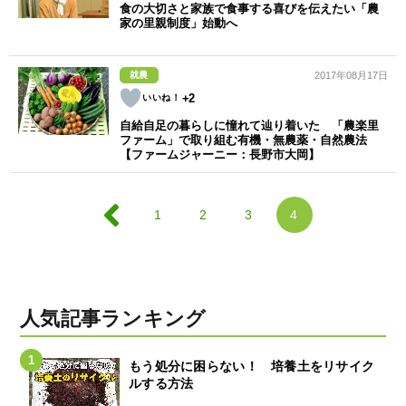
食の大切さと家族で食事する喜びを伝えたい「農
家の里親制度」始動へ
就農
2017年08月17日
+2
自給自足の暮らしに憧れて辿り着いた 「農楽里
ファーム」で取り組む有機・無農薬・自然農法
【ファームジャーニー：長野市大岡】
1
2
3
4
人気記事ランキング
もう処分に困らない！ 培養土をリサイク
ルする方法