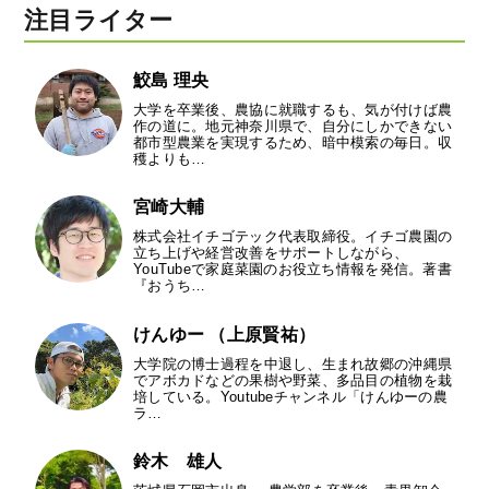
注目ライター
鮫島 理央
大学を卒業後、農協に就職するも、気が付けば農
作の道に。地元神奈川県で、自分にしかできない
都市型農業を実現するため、暗中模索の毎日。収
穫よりも…
宮崎大輔
株式会社イチゴテック代表取締役。イチゴ農園の
立ち上げや経営改善をサポートしながら、
YouTubeで家庭菜園のお役立ち情報を発信。著書
『おうち…
けんゆー （上原賢祐）
大学院の博士過程を中退し、生まれ故郷の沖縄県
でアボカドなどの果樹や野菜、多品目の植物を栽
培している。Youtubeチャンネル「けんゆーの農
ラ…
鈴木 雄人