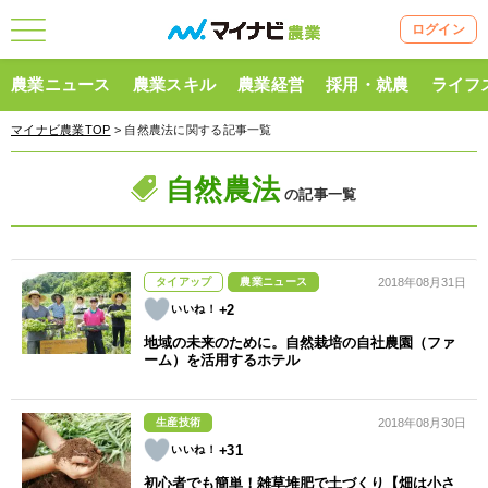
ログイン
農業ニュース
農業スキル
農業経営
採用・就農
ライフ
マイナビ農業TOP
> 自然農法に関する記事一覧
自然農法
の記事一覧
タイアップ
農業ニュース
2018年08月31日
+2
地域の未来のために。自然栽培の自社農園（ファ
ーム）を活用するホテル
生産技術
2018年08月30日
+31
初心者でも簡単！雑草堆肥で土づくり【畑は小さ