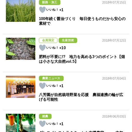
販路・加工
2018年07月15日
+1
100年続く醤油づくり 毎日使うものだから安心の
素材で
会員限定
生産技術
2018年07月12日
+10
肥料が不要に!? 地力を高める3つのポイント【畑
は小さな大自然vol.5】
農業ニュース
2018年07月04日
+1
八芳園が自然栽培野菜を応援 農福連携の輪が広
げる可能性
就農
2018年06月03日
+1