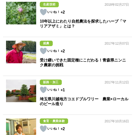
生産技術
2018年02月27日
+2
10年以上にわたり自然農法を探求したハーブ「マ
リアアザミ」とは？
就農
2017年12月07日
+2
受け継いできた固定種にこだわる！青森県ニンニ
ク農家の挑戦
販路・加工
2017年11月12日
+1
埼玉県川越地方コエドブルワリー 農業×ローカル
のビール造り
食育・農業体験
2017年10月16日
+2