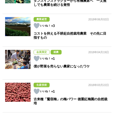
ダンスインストラクターから有機農家へ 一文無
しでも農業を続ける覚悟
農業経営
2018年06月02日
+3
コストを抑える不耕起自然栽培農業 その先に目
指すもの
会員限定
就農
2018年04月19日
+1
僕が野菜を売らない農家になったワケ
生産技術
2018年03月22日
+1
古来種「鶯宿梅」の梅パワー 徳重紅梅園の自然栽
培