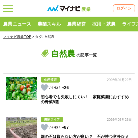
ログイン
農業ニュース
農業スキル
農業経営
採用・就農
ライフ
マイナビ農業TOP
> タグ:
自然農
自然農
の記事一覧
生産技術
2026年04月22日
+26
初心者でも失敗しにくい！ 家庭菜園におすすめ
の野菜5選
農家ライフ
2026年03月26日
+87
畑の石は取らない方が良い？ 石が持つ意外なメ