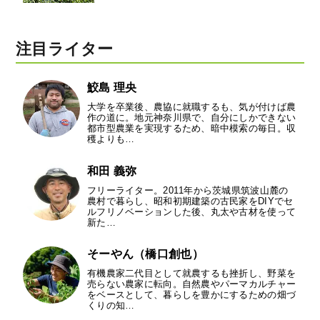
注目ライター
鮫島 理央
大学を卒業後、農協に就職するも、気が付けば農
作の道に。地元神奈川県で、自分にしかできない
都市型農業を実現するため、暗中模索の毎日。収
穫よりも…
和田 義弥
フリーライター。2011年から茨城県筑波山麓の
農村で暮らし、昭和初期建築の古民家をDIYでセ
ルフリノベーションした後、丸太や古材を使って
新た…
そーやん（橋口創也）
有機農家二代目として就農するも挫折し、野菜を
売らない農家に転向。自然農やパーマカルチャー
をベースとして、暮らしを豊かにするための畑づ
くりの知…