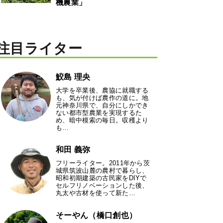
機農業」
注目ライター
鮫島 理央
大学を卒業後、農協に就職する
も、気が付けば農作の道に。地
元神奈川県で、自分にしかでき
ない都市型農業を実現するた
め、暗中模索の毎日。収穫より
も…
和田 義弥
フリーライター。2011年から茨
城県筑波山麓の農村で暮らし、
昭和初期建築の古民家をDIYで
セルフリノベーションした後、
丸太や古材を使って新た…
そーやん（橋口創也）