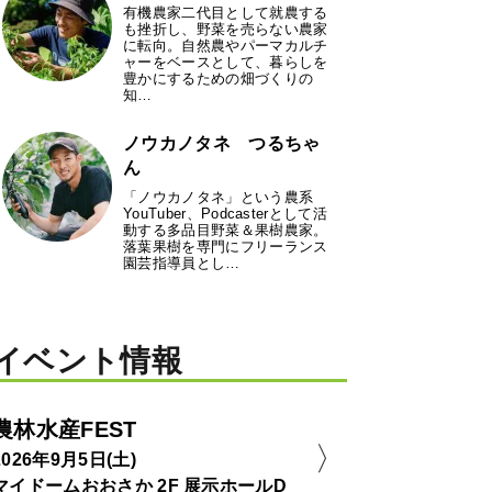
有機農家二代目として就農する
も挫折し、野菜を売らない農家
に転向。自然農やパーマカルチ
ャーをベースとして、暮らしを
豊かにするための畑づくりの
知…
ノウカノタネ つるちゃ
ん
「ノウカノタネ」という農系
YouTuber、Podcasterとして活
動する多品目野菜＆果樹農家。
落葉果樹を専門にフリーランス
園芸指導員とし…
イベント情報
農林水産FEST
2026年9月5日(土)
マイドームおおさか 2F 展示ホールD