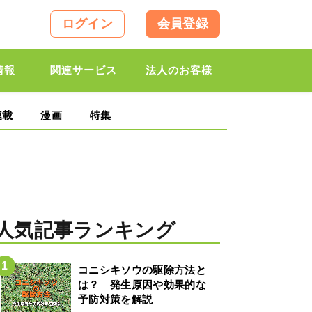
ログイン
会員登録
情報
関連サービス
法人のお客様
連載
漫画
特集
人気記事ランキング
コニシキソウの駆除方法と
は？ 発生原因や効果的な
予防対策を解説