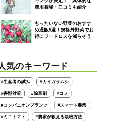
キングが決定！ 具体的な
費用相場・口コミも紹介
もったいない野菜のおすす
め通販5選！規格外野菜でお
得にフードロスを減らそう
人気のキーワード
#生産者の試み
#カイガラムシ
#害獣対策
#除草剤
#コメ
#コンパニオンプランツ
#スマート農業
#ミニトマト
#農家が教える栽培方法