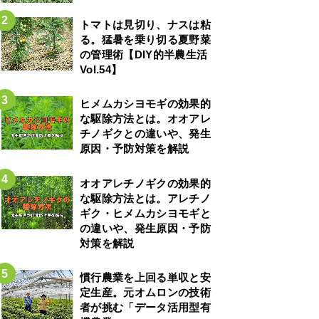
トマトは見切り、ナスは粘
る。猛暑を乗り切る夏野菜
の管理術【DIY的半農生活
Vol.54】
ヒメムカシヨモギの効果的
な駆除方法とは。オオアレ
チノギクとの違いや、発生
原因・予防対策を解説
オオアレチノギクの効果的
な駆除方法とは。アレチノ
ギク・ヒメムカシヨモギと
の違いや、発生原因・予防
対策を解説
慣行農業を上回る単収と安
定生産。元オムロンの技術
者が挑む「データ活用型有