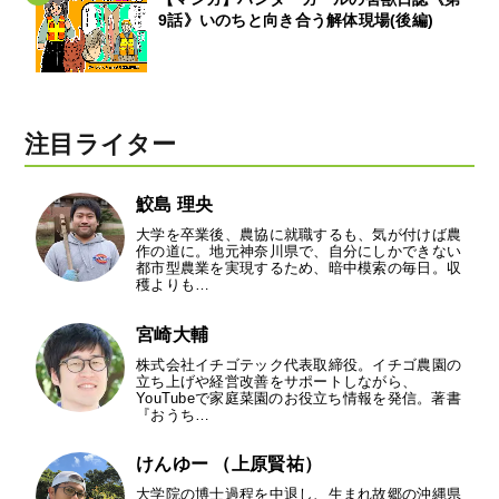
9話》いのちと向き合う解体現場(後編)
注目ライター
鮫島 理央
大学を卒業後、農協に就職するも、気が付けば農
作の道に。地元神奈川県で、自分にしかできない
都市型農業を実現するため、暗中模索の毎日。収
穫よりも…
宮崎大輔
株式会社イチゴテック代表取締役。イチゴ農園の
立ち上げや経営改善をサポートしながら、
YouTubeで家庭菜園のお役立ち情報を発信。著書
『おうち…
けんゆー （上原賢祐）
大学院の博士過程を中退し、生まれ故郷の沖縄県