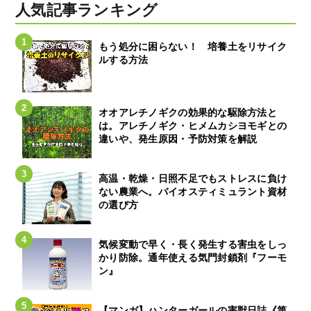
人気記事ランキング
もう処分に困らない！ 培養土をリサイク
ルする方法
オオアレチノギクの効果的な駆除方法と
は。アレチノギク・ヒメムカシヨモギとの
違いや、発生原因・予防対策を解説
高温・乾燥・日照不足でもストレスに負け
ない農業へ。バイオスティミュラント資材
の選び方
気候変動で早く・長く発生する害虫をしっ
かり防除。通年使える気門封鎖剤『フーモ
ン』
【マンガ】ハンターガールの害獣日誌《第