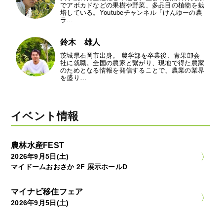
でアボカドなどの果樹や野菜、多品目の植物を栽
培している。Youtubeチャンネル「けんゆーの農
ラ…
鈴木 雄人
茨城県石岡市出身。 農学部を卒業後、青果卸会
社に就職。全国の農家と繋がり、現地で得た農家
のためとなる情報を発信することで、農業の業界
を盛り…
イベント情報
農林水産FEST
2026年9月5日(土)
マイドームおおさか 2F 展示ホールD
マイナビ移住フェア
2026年9月5日(土)