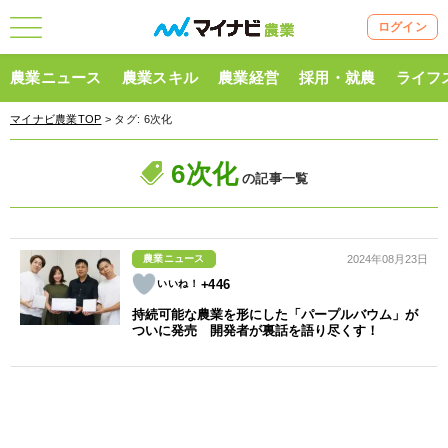
ログイン
農業ニュース
農業スキル
農業経営
採用・就農
ライフ
マイナビ農業TOP
> タグ:
6次化
6次化
の記事一覧
農業ニュース
2024年08月23日
+446
持続可能な農業を形にした「パープルバウム」が
ついに発売 開発者が裏話を語り尽くす！