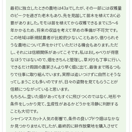
最初に独立したときの農地は43aでしたが、その一部には収穫量
のピークを過ぎた老木もあり、先を見越して苗木を植えておく必
要がありました。モモは苗を植えてから収穫できるまでに5〜6
年かかるため、将来の収益を考えて早めの準備が不可欠です。
この地域は新規就農者が比較的少ないこともあり、借りられそ
うな農地について声をかけていただける機会もあります。ただ
し、それには信頼関係があってこそです。私はおしゃべりが得意
なほうではないので、畑をきちんと管理し、草刈りも丁寧に行い、
できるだけ周囲の農家さんより早く畑に出て、最後まで残るつも
りで仕事に取り組んでいます。実際は追いつけずに自然とそうな
ってしまうことも多いのですが、日々の姿勢を見てもらうことが
信頼につながっていると思います。
もちろん、空いた畑があってもすぐに飛びつくのではなく、地形や
条件をしっかり見て、生産性があるかどうかを冷静に判断する
ことも大切です。
シャインマスカット人気の影響で、条件の良いブドウ畑はなかな
か見つかりませんでしたが、最終的に耕作放棄地を購入させて