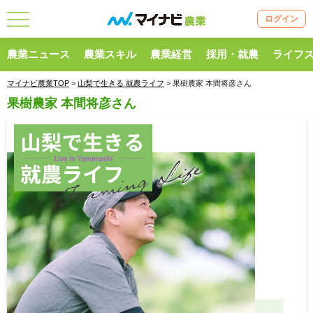
ログイン
農業ニュース
農業スキル
農業経営
採用・就農
ライフ
マイナビ農業TOP
>
山梨で生きる 就農ライフ
> 果樹農家 本間将彦さん
果樹農家 本間将彦さん