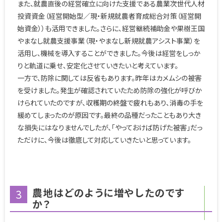
また、就農直後の経営確立に向けた支援である農業次世代人材
投資資金（経営開始型／現・新規就農者育成総合対策（経営開
始資金））も活用できました。さらに、経営継続補助金や果樹王国
やまなし就農支援事業（現・やまなし新規就農アシスト事業）を
活用し、機械を導入することができました。今後は経営をしっか
りと軌道に乗せ、安定化させていきたいと考えています。
一方で、防除に関しては反省もあります。昨年はカメムシの被害
を受けました。発生が確認されていたため防除の強化が呼びか
けられていたのですが、収穫期の終盤で疲れもあり、消毒の手を
緩めてしまったのが原因です。最終の品種だったこともあり大き
な損失にはなりませんでしたが、「やっておけば防げた被害」だっ
ただけに、今後は徹底して対応していきたいと思っています。
農地はどのように増やしたのです
3
か？