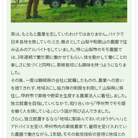
実は、もともと農業を志していたわけではありません。バイクで
日本各地を旅していたとき、拠点として山梨や和歌山の農園で住
み込みのアルバイトをしていました。特に山梨市のモモ農園で
は、3年連続で繁忙期に働かせてもらい、体を動かして働くことの
楽しさに気づくと同時に、果樹栽培にも興味を持つようになりま
した。
その後、一度は静岡県の会社に就職したものの、農業への思い
を捨てきれず、地域おこし協力隊の制度を利用して山梨県に移
住し、甲府市で果樹や野菜を生産する農業法人に着任しました。
独立就農を目指していくなかで、知り合いから「甲州市でモモ畑
を継ぐ人を探している」という話が飛び込んできました。
さらに、独立就農するなら「地域に馴染んでおいたほうがいい」と
アドバイスを受け、甲州市内の果樹農家で、雇用を受け入れてい
た農園で働きながら、1年間、モモの栽培技術の習得と地域との