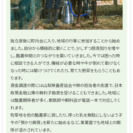
独立直後に町内会に入り、地域の行事に参加することから始め
ました。自分から積極的に動くことで、少しずつ顔見知りを増や
し、酪農仲間とのつながりを築いていきました。今では困った時
に相談できる人ができ、機械が必要な時や牛が倒れて動けなく
なった時には駆けつけてくれたり、育てた野菜をもらうこともあ
ります。
資金調達の際には山梨県畜産協会や県の担当者の支援で、日本
政策金融公庫の無利子融資を受けることもできました。地域に
は酪農関係者が多く、獣医師や飼料店が電話一本で対応してく
れます。
牧草地を他の酪農家に貸したり、搾った乳を無駄にしないよう子
牛の「預かり飼育」を新たに始めるなど、事業面でも地域との関
係が活かされています。