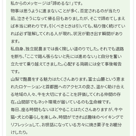
私からのメッセージは「諦めるな！」です。
物事は思うように進まないことが多く、否定されるのが当たり
前。泣きそうになって帰る日もありましたが、そこで諦めてしまえ
ば本当に終わりです。引くべきときは引いても、粘り強く続けてい
れば必ず理解してくれる人が現れ、状況が動き出す瞬間があり
ます。
私自身、独立就農までは長く険しい道のりでした。それでも退路
を断ち、「ここで踏ん張らないと先には進めない」と自分を奮い
立たせて乗り越えてきました。心配する両親には全て事後報告
です。
山梨で酪農をする魅力はたくさんあります。富士山麓という恵ま
れたロケーションと首都圏へのアクセスの良さ、温かく助け合え
る地域の人々、牛を大切にすることを評価してくれる仲間の存
在。山間部でもネット環境が届いているのも生命線です。
毎日、座る時間もないほどやることはたくさんありますが、牛や
猫・犬との暮らしを楽しみ、時間ができれば趣味のベイキングで
リフレッシュして、お世話になっている方々に焼き菓子をお裾分
けしたり。