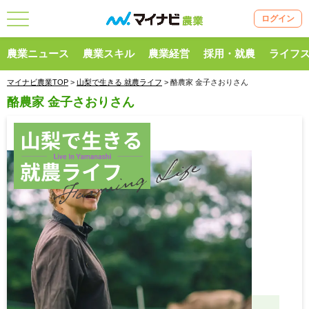
ログイン
農業ニュース
農業スキル
農業経営
採用・就農
ライフ
マイナビ農業TOP
>
山梨で生きる 就農ライフ
> 酪農家 金子さおりさん
酪農家 金子さおりさん