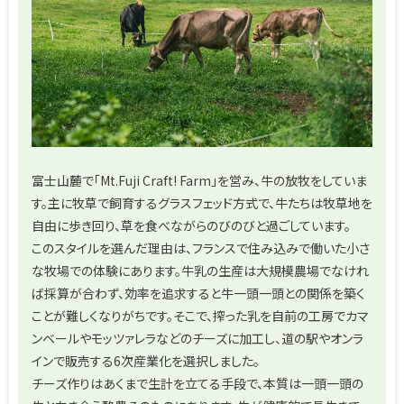
富士山麓で「Mt.Fuji Craft! Farm」を営み、牛の放牧をしていま
す。主に牧草で飼育するグラスフェッド方式で、牛たちは牧草地を
自由に歩き回り、草を食べながらのびのびと過ごしています。
このスタイルを選んだ理由は、フランスで住み込みで働いた小さ
な牧場での体験にあります。牛乳の生産は大規模農場でなけれ
ば採算が合わず、効率を追求すると牛一頭一頭との関係を築く
ことが難しくなりがちです。そこで、搾った乳を自前の工房でカマ
ンベールやモッツァレラなどのチーズに加工し、道の駅やオンラ
インで販売する6次産業化を選択しました。
チーズ作りはあくまで生計を立てる手段で、本質は一頭一頭の