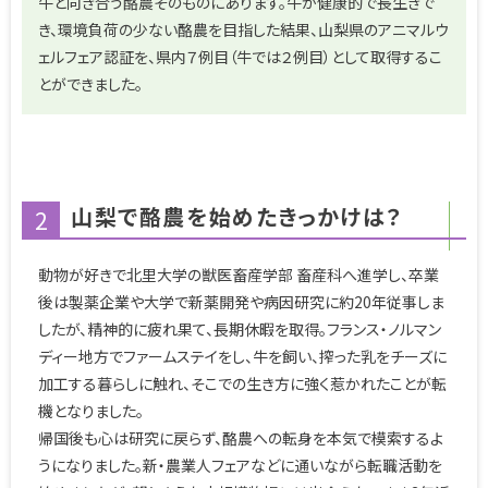
牛と向き合う酪農そのものにあります。牛が健康的で長生きで
き、環境負荷の少ない酪農を目指した結果、山梨県のアニマルウ
ェルフェア認証を、県内７例目（牛では２例目）として取得するこ
とができました。
山梨で酪農を始めたきっかけは？
2
動物が好きで北里大学の獣医畜産学部 畜産科へ進学し、卒業
後は製薬企業や大学で新薬開発や病因研究に約20年従事しま
したが、精神的に疲れ果て、長期休暇を取得。フランス・ノルマン
ディー地方でファームステイをし、牛を飼い、搾った乳をチーズに
加工する暮らしに触れ、そこでの生き方に強く惹かれたことが転
機となりました。
帰国後も心は研究に戻らず、酪農への転身を本気で模索するよ
うになりました。新・農業人フェアなどに通いながら転職活動を