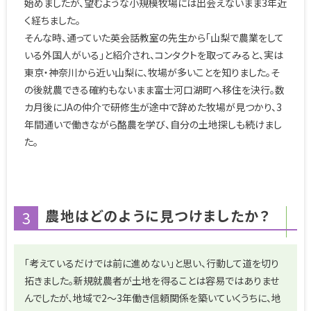
始めましたが、望むような小規模牧場には出会えないまま3年近
く経ちました。
そんな時、通っていた英会話教室の先生から「山梨で農業をして
いる外国人がいる」と紹介され、コンタクトを取ってみると、実は
東京・神奈川から近い山梨に、牧場が多いことを知りました。そ
の後就農できる確約もないまま富士河口湖町へ移住を決行。数
カ月後にJAの仲介で研修生が途中で辞めた牧場が見つかり、3
年間通いで働きながら酪農を学び、自分の土地探しも続けまし
た。
農地はどのように見つけましたか？
3
「考えているだけでは前に進めない」と思い、行動して道を切り
拓きました。新規就農者が土地を得ることは容易ではありませ
んでしたが、地域で2～3年働き信頼関係を築いていくうちに、地