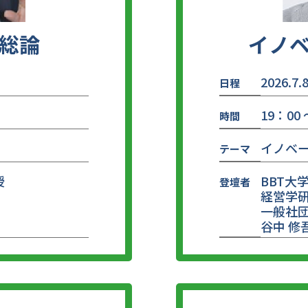
総論
イノ
2026.7.
日程
19：00 
時間
イノベ
テーマ
授
BBT大
登壇者
経営学研
一般社団
谷中 修