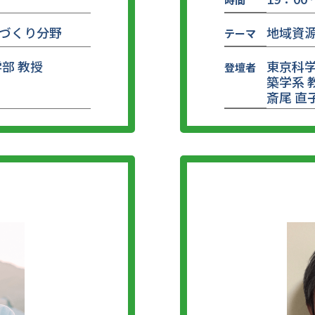
づくり分野
地域資
テーマ
部 教授
東京科学
登壇者
築学系 
斎尾 直