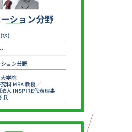
ベーション分野
8(水)
～
ーション分野
学大学院
究科 MBA 教授／
法人 INSPIRE代表理事
吾 氏