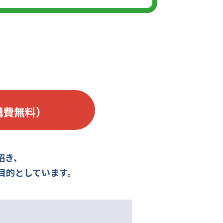
講費無料）
招き、
目的としています。