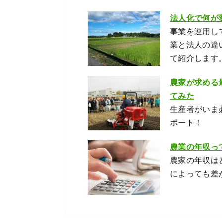
法人化で何が
事業を運用し
業と法人の違
て紹介します
農家が求める
てみた
生産者がいま
ポート！
農業の年収っ
農家の年収は
によっても差