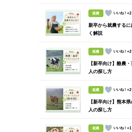
+2
就農
新卒から就農するに
く解説
+2
就農
【新卒向け】酪農・
人の探し方
+2
就農
【新卒向け】熊本県
人の探し方
+1
就農