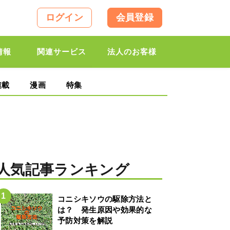
ログイン
会員登録
情報
関連サービス
法人のお客様
連載
漫画
特集
人気記事ランキング
コニシキソウの駆除方法と
は？ 発生原因や効果的な
予防対策を解説