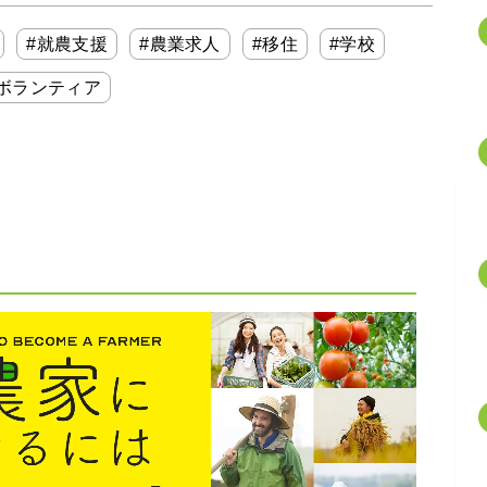
#就農支援
#農業求人
#移住
#学校
ボランティア