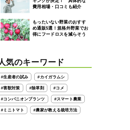
キングが決定！ 具体的な
費用相場・口コミも紹介
もったいない野菜のおすす
め通販5選！規格外野菜でお
得にフードロスを減らそう
人気のキーワード
#生産者の試み
#カイガラムシ
#害獣対策
#除草剤
#コメ
#コンパニオンプランツ
#スマート農業
#ミニトマト
#農家が教える栽培方法