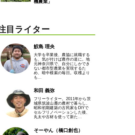
機農業」
注目ライター
鮫島 理央
大学を卒業後、農協に就職する
も、気が付けば農作の道に。地
元神奈川県で、自分にしかでき
ない都市型農業を実現するた
め、暗中模索の毎日。収穫より
も…
和田 義弥
フリーライター。2011年から茨
城県筑波山麓の農村で暮らし、
昭和初期建築の古民家をDIYで
セルフリノベーションした後、
丸太や古材を使って新た…
そーやん（橋口創也）