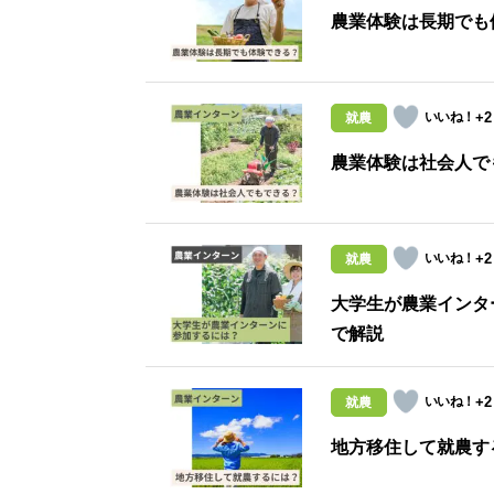
農業体験は長期でも
+2
就農
農業体験は社会人で
+2
就農
大学生が農業インタ
で解説
+2
就農
地方移住して就農す