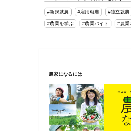
#新規就農
#雇用就農
#独立就農
#農業を学ぶ
#農業バイト
#農業
農家になるには