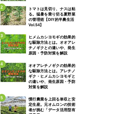
トマトは見切り、ナスは粘
る。猛暑を乗り切る夏野菜
の管理術【DIY的半農生活
Vol.54】
ヒメムカシヨモギの効果的
な駆除方法とは。オオアレ
チノギクとの違いや、発生
原因・予防対策を解説
オオアレチノギクの効果的
な駆除方法とは。アレチノ
ギク・ヒメムカシヨモギと
の違いや、発生原因・予防
対策を解説
慣行農業を上回る単収と安
定生産。元オムロンの技術
者が挑む「データ活用型有