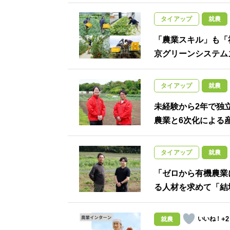
タイアップ
就農
「農業スキル」も「
京グリーンシステム
タイアップ
就農
未経験から2年で独
農業と6次化による
タイアップ
就農
「ゼロから有機農業
る人材を求めて「結
+2
就農