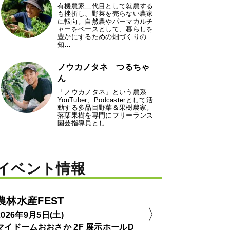
有機農家二代目として就農する
も挫折し、野菜を売らない農家
に転向。自然農やパーマカルチ
ャーをベースとして、暮らしを
豊かにするための畑づくりの
知…
ノウカノタネ つるちゃ
ん
「ノウカノタネ」という農系
YouTuber、Podcasterとして活
動する多品目野菜＆果樹農家。
落葉果樹を専門にフリーランス
園芸指導員とし…
イベント情報
農林水産FEST
2026年9月5日(土)
マイドームおおさか 2F 展示ホールD