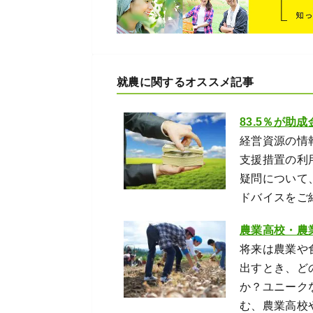
就農に関するオススメ記事
83.5％が助
経営資源の情
支援措置の利
疑問について
ドバイスをご
農業高校・農
将来は農業や
出すとき、ど
か？ユニーク
む、農業高校