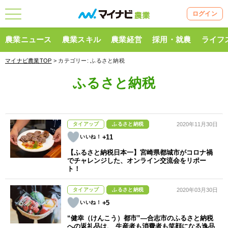
ログイン
農業ニュース
農業スキル
農業経営
採用・就農
ライフ
マイナビ農業TOP
> カテゴリー:
ふるさと納税
ふるさと納税
タイアップ
ふるさと納税
2020年11月30日
+11
【ふるさと納税日本一】宮崎県都城市がコロナ禍
でチャレンジした、オンライン交流会をリポー
ト！
タイアップ
ふるさと納税
2020年03月30日
+5
“健幸（けんこう）都市”―合志市のふるさと納税
への返礼品は、 生産者も消費者も笑顔になる逸品