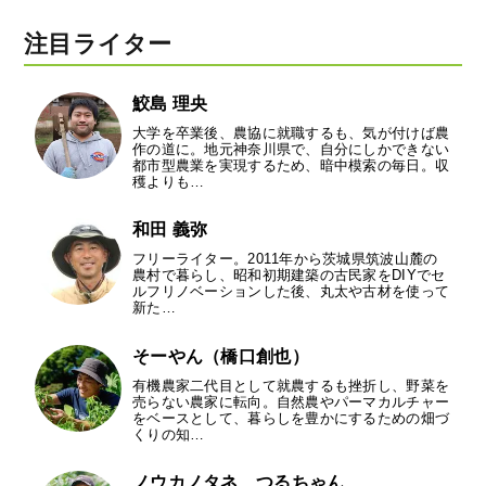
注目ライター
鮫島 理央
大学を卒業後、農協に就職するも、気が付けば農
作の道に。地元神奈川県で、自分にしかできない
都市型農業を実現するため、暗中模索の毎日。収
穫よりも…
和田 義弥
フリーライター。2011年から茨城県筑波山麓の
農村で暮らし、昭和初期建築の古民家をDIYでセ
ルフリノベーションした後、丸太や古材を使って
新た…
そーやん（橋口創也）
有機農家二代目として就農するも挫折し、野菜を
売らない農家に転向。自然農やパーマカルチャー
をベースとして、暮らしを豊かにするための畑づ
くりの知…
ノウカノタネ つるちゃん