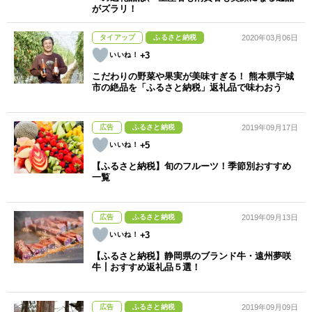
がズラリ！
タイアップ
ふるさと納税
2020年03月06日
+3
こだわりの野菜や果実が美味すぎる！ 熊本県宇城
市の絶品を「ふるさと納税」返礼品で味わおう
広告
ふるさと納税
2019年09月17日
+5
【ふるさと納税】旬のフルーツ！季節別おすすめ
一覧
広告
ふるさと納税
2019年09月13日
+3
【ふるさと納税】静岡県のブランド牛・遠州夢咲
牛┃おすすめ返礼品５選！
広告
ふるさと納税
2019年09月09日