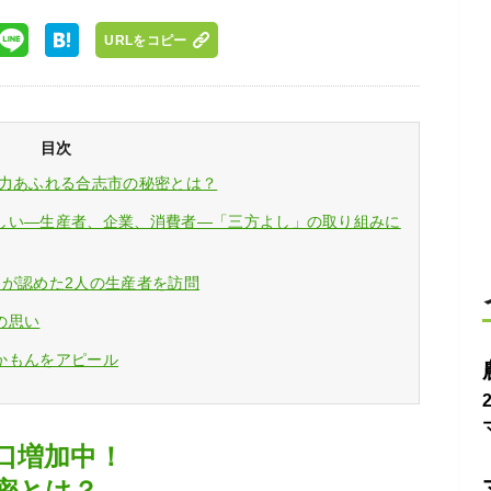
URLをコピー
目次
魅力あふれる合志市の秘密とは？
しい―生産者、企業、消費者―「三方よし」の取り組みに
界が認めた2人の生産者を訪問
の思い
かもんをアピール
口増加中！
密とは？