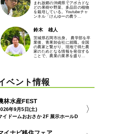
まれ故郷の沖縄県でアボカドな
どの果樹や野菜、多品目の植物
を栽培している。Youtubeチャ
ンネル「けんゆーの農ラ…
鈴木 雄人
茨城県石岡市出身。 農学部を卒
業後、青果卸会社に就職。全国
の農家と繋がり、現地で得た農
家のためとなる情報を発信する
ことで、農業の業界を盛り…
イベント情報
農林水産FEST
2026年9月5日(土)
マイドームおおさか 2F 展示ホールD
マイナビ移住フェア