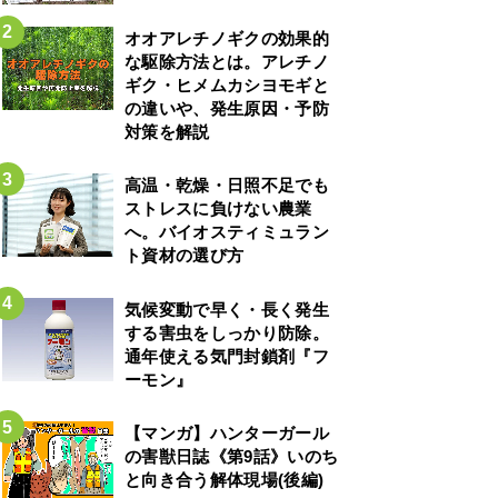
オオアレチノギクの効果的
な駆除方法とは。アレチノ
ギク・ヒメムカシヨモギと
の違いや、発生原因・予防
対策を解説
高温・乾燥・日照不足でも
ストレスに負けない農業
へ。バイオスティミュラン
ト資材の選び方
気候変動で早く・長く発生
する害虫をしっかり防除。
通年使える気門封鎖剤『フ
ーモン』
【マンガ】ハンターガール
の害獣日誌《第9話》いのち
と向き合う解体現場(後編)