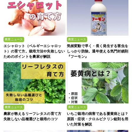
農業ニュース
農業ニュース
エシャロット（ベルギーエシャロッ
気候変動で早く・長く発生する害虫を
ト）の育て方。栽培方法や失敗しない
しっかり防除。通年使える気門封鎖剤
ためのポイントを農家が解説
『フーモン』
農業ニュース
農業ニュース
農家が教えるリーフレタスの育て方
いちご栽培の病害である萎黄病とは？
失敗しない品種選びと栽培のコツ
原因・症状・クロルピクリン錠剤を用
いた対策を解説