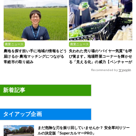
農業ニュース
農業ニュース
農地を探す担い手に地域の情報をどう
失われた売り場の“バイヤー気質”を呼
届けるか 農地マッチングにつながる
び覚ます。地場野菜コーナーを輝かせ
常総市の取り組み
る「見える化」の威力【ベンチャーが
拓く！日本の農の未来 #2】
Recommended by
新着記事
タイアップ企画
まだ危険な刃を振り回していませんか？ 安全草刈りツー
ルの決定版「SuperカルマーPRO」