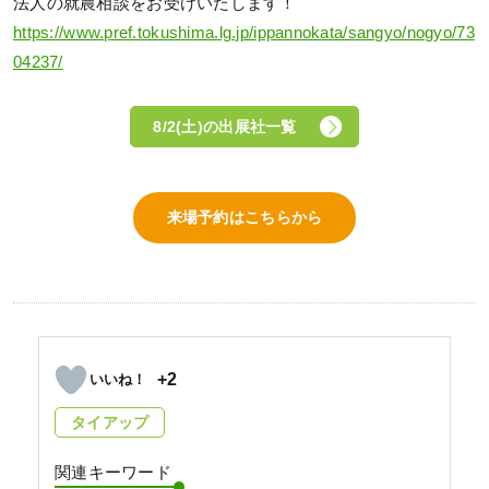
法人の就農相談をお受けいたします！
https://www.pref.tokushima.lg.jp/ippannokata/sangyo/nogyo/73
04237/
8/2(土)の出展社一覧
来場予約はこちらから
+2
タイアップ
関連キーワード