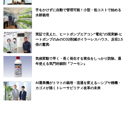
手をかけずに自動で管理可能！小型・低コストで始める
水耕栽培
実証で見えた、ヒートポンプエアコン“電化”の現実解-ヒ
ートポンプのみのCO2削減ボイラーレスハウス、反収1.5
倍の驚異-
気候変動で早く・長く発生する害虫をしっかり防除。通
年使える気門封鎖剤『フーモン』
AI選果機がトマトの栽培・流通を変える―シブヤ精機・
カゴメが描くトレーサビリティ改革の未来