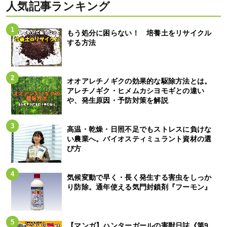
人気記事ランキング
もう処分に困らない！ 培養土をリサイクル
する方法
オオアレチノギクの効果的な駆除方法とは。
アレチノギク・ヒメムカシヨモギとの違い
や、発生原因・予防対策を解説
高温・乾燥・日照不足でもストレスに負けな
い農業へ。バイオスティミュラント資材の選
び方
気候変動で早く・長く発生する害虫をしっか
り防除。通年使える気門封鎖剤『フーモン』
【マンガ】ハンターガールの害獣日誌《第9