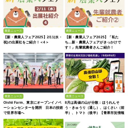
農業ニュース
農業ニュース
【新・農業人フェア2025】2/11(水・
【新・農業人フェア2025】「私た
祝)の出展社をご紹介！＜4＞
ち…新・農業人フェアがきっかけで
す！」先輩就農者さんご紹介！
農業ニュース
農業ニュース
Oishii Farm、東京にオープンイノベ
8月は高値の山が分散：ほうれんそ
ーションセンターを開所 日本の技術
う・きゅうり（通し）、はくさい（前
で世界市場へ
半）、トマト（後半）【青果市況情報
アプリ「YAOYASAN」】