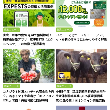
農業ニュース
農業ニュース
害虫・野菜の病気 をAIで無料診断！
JAカードとは？ メリット・デメリ
病害虫診断アプリ「EXPESTS（エク
ットを初心者向けにわかりやすく解説
スペスツ）」の特徴と活用事例
農業ニュース
農業ニュース
コナジラミ対策とハチへの安全性を両
令和8年度 環境調和型持続的肉用牛
立。若きトマト生産者が「エフィコン
生産体制推進事業 (JRA畜産振興事
®SL」で描く持続可能な防除戦略
業)に係る第１回オンライン情報交換
会