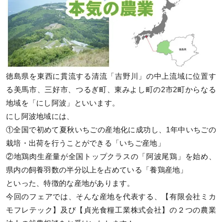
徳島県を東西に貫流する清流「吉野川」の中上流域に位置す
る美馬市、三好市、つるぎ町、東みよし町の2市2町からなる
地域を「にし阿波」といいます。
にし阿波地域には、
①全国で初めて夏秋いちごの産地化に成功し、1年中いちごの
栽培・出荷を行うことができる「いちご産地」
②地鶏肉生産量が全国トップクラスの「阿波尾鶏」を始め、
県内の飼養羽数の半分以上を占めている「養鶏産地」
といった、特徴的な産地があります。
今回のフェアでは、そんな産地を代表する、【有限会社ミカ
モフレテック】及び【貞光食糧工業株式会社】の２つの農業