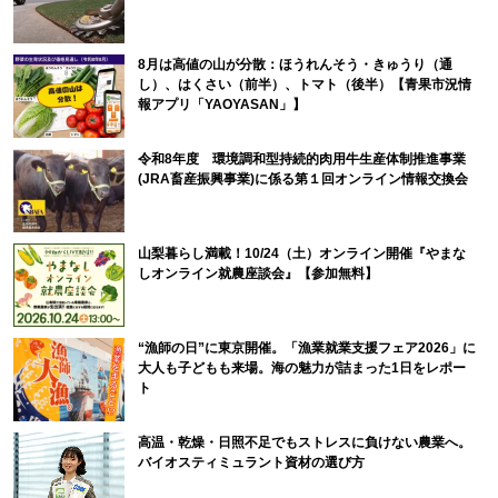
8月は高値の山が分散：ほうれんそう・きゅうり（通
し）、はくさい（前半）、トマト（後半）【青果市況情
報アプリ「YAOYASAN」】
令和8年度 環境調和型持続的肉用牛生産体制推進事業
(JRA畜産振興事業)に係る第１回オンライン情報交換会
山梨暮らし満載！10/24（土）オンライン開催『やまな
しオンライン就農座談会』【参加無料】
“漁師の日”に東京開催。「漁業就業支援フェア2026」に
大人も子どもも来場。海の魅力が詰まった1日をレポー
ト
高温・乾燥・日照不足でもストレスに負けない農業へ。
バイオスティミュラント資材の選び方