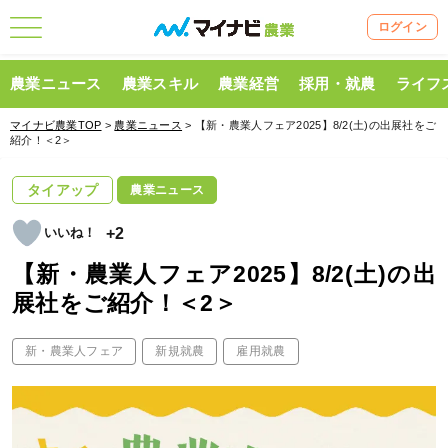
ログイン
農業ニュース
農業スキル
農業経営
採用・就農
ライフ
マイナビ農業TOP
>
農業ニュース
> 【新・農業人フェア2025】8/2(土)の出展社をご
紹介！＜2＞
タイアップ
農業ニュース
+2
【新・農業人フェア2025】8/2(土)の出
展社をご紹介！＜2＞
新・農業人フェア
新規就農
雇用就農