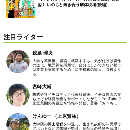
話》いのちと向き合う解体現場(後編)
注目ライター
鮫島 理央
大学を卒業後、農協に就職するも、気が付けば農作
の道に。地元神奈川県で、自分にしかできない都市
型農業を実現するため、暗中模索の毎日。収穫より
も…
宮崎大輔
株式会社イチゴテック代表取締役。イチゴ農園の立
ち上げや経営改善をサポートしながら、YouTubeで
家庭菜園のお役立ち情報を発信。著書『おうち…
けんゆー （上原賢祐）
大学院の博士過程を中退し、生まれ故郷の沖縄県で
アボカドなどの果樹や野菜、多品目の植物を栽培し