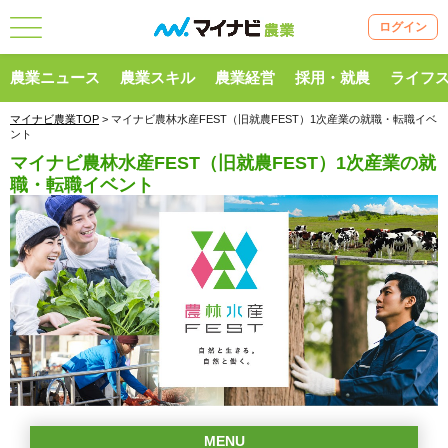
ログイン
農業ニュース
農業スキル
農業経営
採用・就農
ライフ
マイナビ農業TOP
> マイナビ農林水産FEST（旧就農FEST）1次産業の就職・転職イベ
ント
マイナビ農林水産FEST（旧就農FEST）1次産業の就
職・転職イベント
MENU