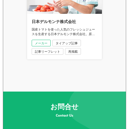
日本デルモンテ株式会社
国産トマトを使った人気のフレッシュジュー
スを生産する日本デルモンテ株式会社。原料
となる加工用トマトの需要が高まる一方で、
栽培農家は高齢化で減少傾向に。しかし従来
メーカー
タイアップ記事
の方法での契約農家募集に行き詰まりを感じ
記事リーフレット
再掲載
ていたそうです。状況を打開したいとマイナ
ビ農業を活用し、期待通りの反響を得たとい
う同社農産原料部 原料グループ長の溝口周夫
さんに話を聞きました。
お問合せ