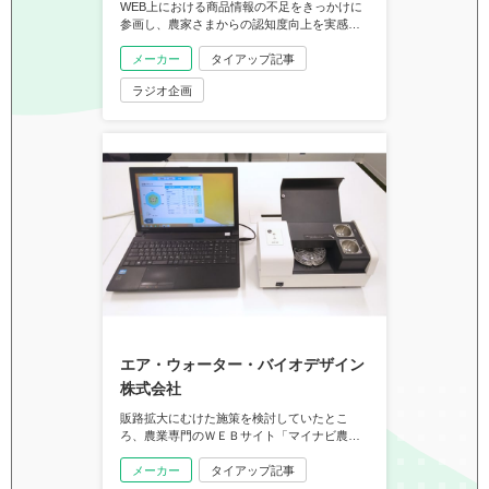
WEB上における商品情報の不足をきっかけに
参画し、農家さまからの認知度向上を実感し
た朝田ケミカル株式会社・真田氏に話を聞き
ました。
メーカー
タイアップ記事
ラジオ企画
エア・ウォーター・バイオデザイン
株式会社
販路拡大にむけた施策を検討していたとこ
ろ、農業専門のＷＥＢサイト「マイナビ農
業」上でＰＲができることを知り、魅力を感
じて参画。エア・ウォーター・バイオデザイ
メーカー
タイアップ記事
ンの平野隆久氏に話を聞きました。