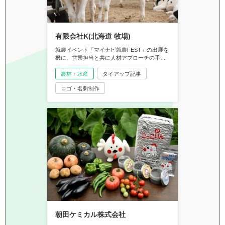
有限会社K(北海道 牧場)
就農イベント「マイナビ就農FEST」の出展を
機に、営業担当と共に人材アプローチの手段
を考察。経営課題の最優先事項である人材確
保に成果がみられるようになりました。人材
農林・水産
タイアップ記事
募集をする際のマイナビ農業の活用方法につ
ロゴ・名刺制作
いて話を聞きました。
朝田ケミカル株式会社