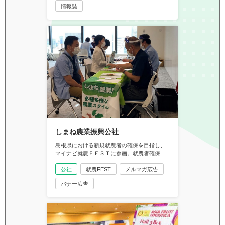
情報誌
しまね農業振興公社
島根県における新規就農者の確保を目指し、
マイナビ就農ＦＥＳＴに参画。就農者確保の
成果を実感したしまね農業振興公社の朝倉祥
司氏に話を聞きました。
公社
就農FEST
メルマガ広告
バナー広告