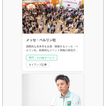
メッセ・ベルリン社
国際的な見本市を企画・開催するメッセ・ベ
ルリン社。効果的なイベント情報の発信方法
を模索していたところマイナビ農業と出会
い、新たにWebでの情報発信を開始すること
専門・その他サービス
に。新たな顧客層へのリーチなどさまざまな
タイアップ記事
メリットを実感している、メッセ・ベルリン
日本代表部代表の久保田弥生さんとプロジェ
クト・マネージャーの竹内早紀さんに話を聞
きました。