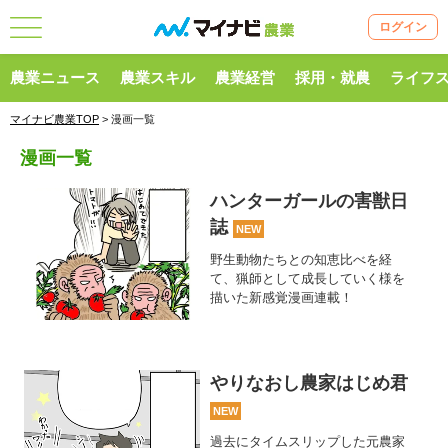
ログイン
農業ニュース
農業スキル
農業経営
採用・就農
ライフ
マイナビ農業TOP
> 漫画一覧
漫画一覧
ハンターガールの害獣日
誌
NEW
野生動物たちとの知恵比べを経
て、猟師として成長していく様を
描いた新感覚漫画連載！
やりなおし農家はじめ君
NEW
過去にタイムスリップした元農家