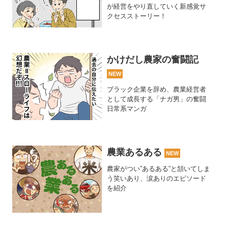
が経営をやり直していく新感覚サ
クセスストーリー！
かけだし農家の奮闘記
NEW
ブラック企業を辞め、農業経営者
として成長する「ナガ男」の奮闘
日常系マンガ
農業あるある
NEW
農家がつい”あるある”と頷いてしま
う笑いあり、涙ありのエピソード
を紹介