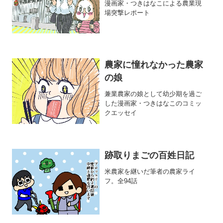
漫画家・つきはなこによる農業現
場突撃レポート
農家に憧れなかった農家
の娘
兼業農家の娘として幼少期を過ご
した漫画家・つきはなこのコミッ
クエッセイ
跡取りまごの百姓日記
米農家を継いだ筆者の農家ライ
フ。全94話