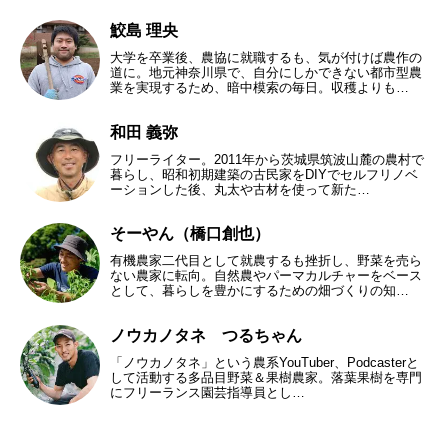
鮫島 理央
大学を卒業後、農協に就職するも、気が付けば農作の
道に。地元神奈川県で、自分にしかできない都市型農
業を実現するため、暗中模索の毎日。収穫よりも…
和田 義弥
フリーライター。2011年から茨城県筑波山麓の農村で
暮らし、昭和初期建築の古民家をDIYでセルフリノベ
ーションした後、丸太や古材を使って新た…
そーやん（橋口創也）
有機農家二代目として就農するも挫折し、野菜を売ら
ない農家に転向。自然農やパーマカルチャーをベース
として、暮らしを豊かにするための畑づくりの知…
ノウカノタネ つるちゃん
「ノウカノタネ」という農系YouTuber、Podcasterと
して活動する多品目野菜＆果樹農家。落葉果樹を専門
にフリーランス園芸指導員とし…