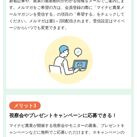
新着記事や、農業の最新動向がわかる情報をメールでご案内しま
す。メルマガをご希望の方は、会員登録の際に「マイナビ農業メ
ールマガジンを受信する」の項目の「希望する」をチェックして
ください。メルマガは週1～2回配信されます。受信設定はマイペ
ージからいつでも変更できます。
メリット3
視察会やプレゼントキャンペーンに応募できる！
マイナビ農業が開催する視察会やモニターの募集、プレゼントキ
ャンペーンなどに無料でご応募いただけます。※キャンペーンの