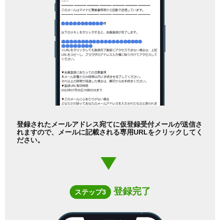
登録されたメールアドレス宛てに仮登録受付メールが送信さ
れますので、メールに記載される専用URLをクリックしてく
ださい。
登録完了
ステップ3