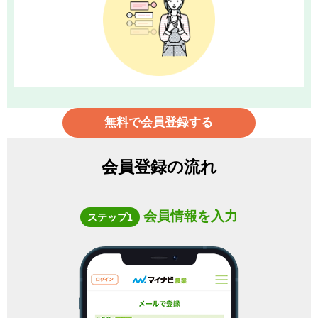
無料で会員登録する
会員登録の流れ
会員情報を入力
ステップ1