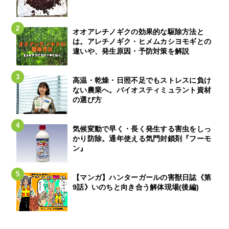
オオアレチノギクの効果的な駆除方法と
は。アレチノギク・ヒメムカシヨモギとの
違いや、発生原因・予防対策を解説
高温・乾燥・日照不足でもストレスに負け
ない農業へ。バイオスティミュラント資材
の選び方
気候変動で早く・長く発生する害虫をしっ
かり防除。通年使える気門封鎖剤『フーモ
ン』
【マンガ】ハンターガールの害獣日誌《第
9話》いのちと向き合う解体現場(後編)