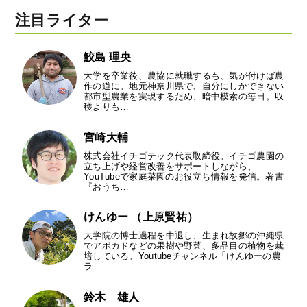
注目ライター
鮫島 理央
大学を卒業後、農協に就職するも、気が付けば農
作の道に。地元神奈川県で、自分にしかできない
都市型農業を実現するため、暗中模索の毎日。収
穫よりも…
宮崎大輔
株式会社イチゴテック代表取締役。イチゴ農園の
立ち上げや経営改善をサポートしながら、
YouTubeで家庭菜園のお役立ち情報を発信。著書
『おうち…
けんゆー （上原賢祐）
大学院の博士過程を中退し、生まれ故郷の沖縄県
でアボカドなどの果樹や野菜、多品目の植物を栽
培している。Youtubeチャンネル「けんゆーの農
ラ…
鈴木 雄人