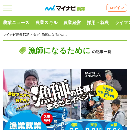
ログイン
農業ニュース
農業スキル
農業経営
採用・就農
ライフ
マイナビ農業TOP
> タグ:
漁師になるために
漁師になるために
の記事一覧