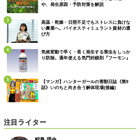
や、発生原因・予防対策を解説
高温・乾燥・日照不足でもストレスに負けな
い農業へ。バイオスティミュラント資材の選
び方
気候変動で早く・長く発生する害虫をしっか
り防除。通年使える気門封鎖剤『フーモン』
【マンガ】ハンターガールの害獣日誌《第9
話》いのちと向き合う解体現場(後編)
注目ライター
鮫島 理央