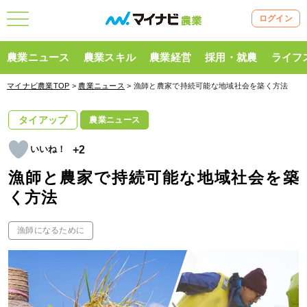
ログイン
農業ニュース
農業スキル
農業経営
採用・就農
ライフ
マイナビ農業TOP
>
農業ニュース
> 漁師と農家で持続可能な地域社会を築く方法
タイアップ
農業ニュース
+2
漁師と農家で持続可能な地域社会を築
く方法
漁師になるために