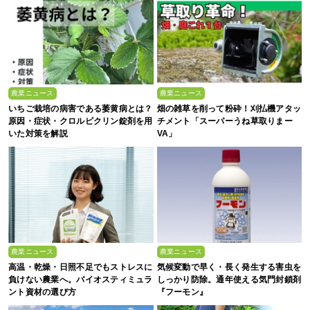
農業ニュース
農業ニュース
いちご栽培の病害である萎黄病とは？
畑の雑草を削って粉砕！刈払機アタッ
原因・症状・クロルピクリン錠剤を用
チメント「スーパーうね草取りまー
いた対策を解説
VA」
農業ニュース
農業ニュース
高温・乾燥・日照不足でもストレスに
気候変動で早く・長く発生する害虫を
負けない農業へ。バイオスティミュラ
しっかり防除。通年使える気門封鎖剤
ント資材の選び方
『フーモン』