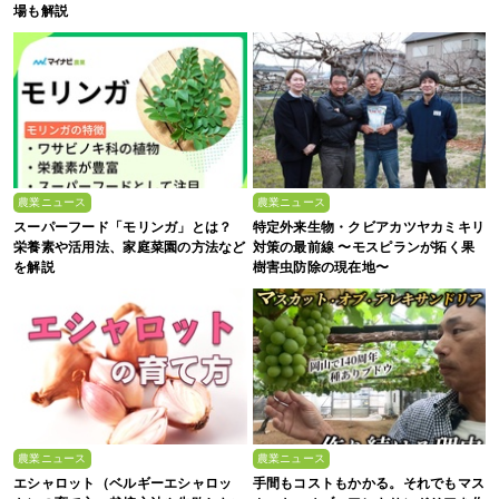
場も解説
農業ニュース
農業ニュース
スーパーフード「モリンガ」とは？
特定外来生物・クビアカツヤカミキリ
栄養素や活用法、家庭菜園の方法など
対策の最前線 〜モスピランが拓く果
を解説
樹害虫防除の現在地〜
農業ニュース
農業ニュース
エシャロット（ベルギーエシャロッ
手間もコストもかかる。それでもマス