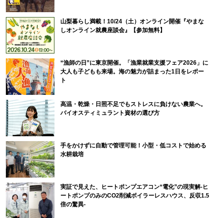
山梨暮らし満載！10/24（土）オンライン開催『やまな
しオンライン就農座談会』【参加無料】
“漁師の日”に東京開催。「漁業就業支援フェア2026」に
大人も子どもも来場。海の魅力が詰まった1日をレポー
ト
高温・乾燥・日照不足でもストレスに負けない農業へ。
バイオスティミュラント資材の選び方
手をかけずに自動で管理可能！小型・低コストで始める
水耕栽培
実証で見えた、ヒートポンプエアコン“電化”の現実解-ヒ
ートポンプのみのCO2削減ボイラーレスハウス、反収1.5
倍の驚異-