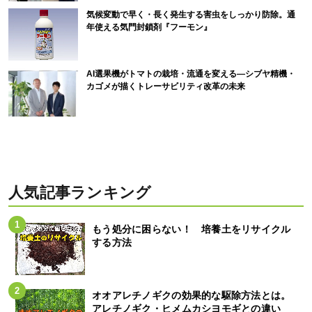
気候変動で早く・長く発生する害虫をしっかり防除。通
年使える気門封鎖剤『フーモン』
AI選果機がトマトの栽培・流通を変える―シブヤ精機・
カゴメが描くトレーサビリティ改革の未来
人気記事ランキング
もう処分に困らない！ 培養土をリサイクル
する方法
オオアレチノギクの効果的な駆除方法とは。
アレチノギク・ヒメムカシヨモギとの違い