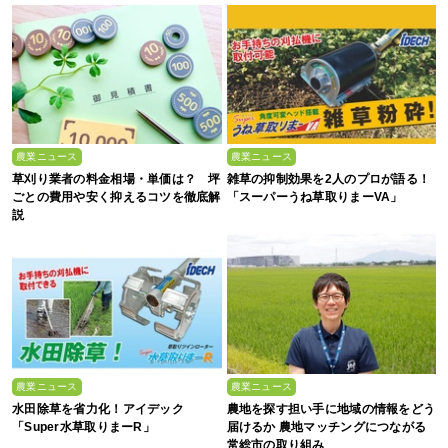
農業ニュース
農業ニュース
草刈り業者の料金相場・単価は？ 坪
雑草の抑制効果を2人のプロが語る！
ごとの費用や安く抑えるコツを徹底解
「スーパーうね草取りまーVA」
説
農業ニュース
農業ニュース
水田除草を省力化！アイデック
農地を探す担い手に地域の情報をどう
「Super水草取りまーR」
届けるか 農地マッチングにつながる
常総市の取り組み