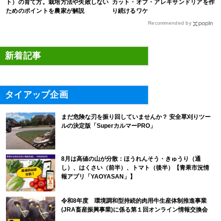
ト）の育て方。栽培方法や失敗しない
カット・オブ・アレキサンドリアを作
ためのポイントを農家が解説
り続けるワケ
Recommended by
新着記事
タイアップ企画
まだ危険な刃を振り回していませんか？ 安全草刈りツー
ルの決定版「SuperカルマーPRO」
8月は高値の山が分散：ほうれんそう・きゅうり（通
し）、はくさい（前半）、トマト（後半）【青果市況情
報アプリ「YAOYASAN」】
令和8年度 環境調和型持続的肉用牛生産体制推進事業
(JRA畜産振興事業)に係る第１回オンライン情報交換会