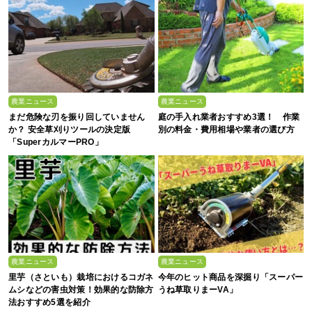
農業ニュース
農業ニュース
まだ危険な刃を振り回していません
庭の手入れ業者おすすめ3選！ 作業
か？ 安全草刈りツールの決定版
別の料金・費用相場や業者の選び方
「SuperカルマーPRO」
農業ニュース
農業ニュース
里芋（さといも）栽培におけるコガネ
今年のヒット商品を深掘り「スーパー
ムシなどの害虫対策！効果的な防除方
うね草取りまーVA」
法おすすめ5選を紹介