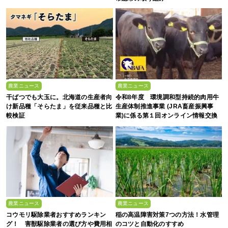
農業ニュース
農業ニュース
干ばつでも大玉に。北海道の生産者向
令和8年度 環境調和型持続的肉用牛
け新品種「そらたま」を従来品種と比
生産体制推進事業 (JRA畜産振興事
較検証
業)に係る第１回オンライン情報交換
会
農業ニュース
農業ニュース
コウモリ駆除業者おすすめランキン
稲の高温障害対策7つの方法！水管理
グ！ 害獣駆除業者の選び方や費用相
のコツと自動化のすすめ