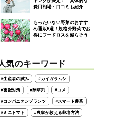
キングが決定！ 具体的な
費用相場・口コミも紹介
もったいない野菜のおすす
め通販5選！規格外野菜でお
得にフードロスを減らそう
人気のキーワード
#生産者の試み
#カイガラムシ
#害獣対策
#除草剤
#コメ
#コンパニオンプランツ
#スマート農業
#ミニトマト
#農家が教える栽培方法