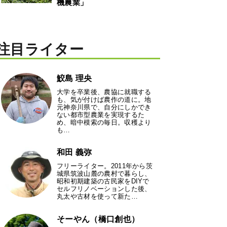
機農業」
注目ライター
鮫島 理央
大学を卒業後、農協に就職する
も、気が付けば農作の道に。地
元神奈川県で、自分にしかでき
ない都市型農業を実現するた
め、暗中模索の毎日。収穫より
も…
和田 義弥
フリーライター。2011年から茨
城県筑波山麓の農村で暮らし、
昭和初期建築の古民家をDIYで
セルフリノベーションした後、
丸太や古材を使って新た…
そーやん（橋口創也）