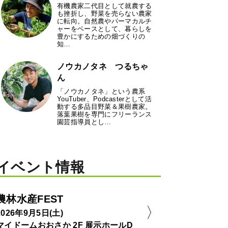
有機農家二代目として就農する
も挫折し、野菜を売らない農家
に転向。自然農やパーマカルチ
ャーをベースとして、暮らしを
豊かにするための畑づくりの
知…
ノウカノタネ つるちゃ
ん
「ノウカノタネ」という農系
YouTuber、Podcasterとして活
動する多品目野菜＆果樹農家。
落葉果樹を専門にフリーランス
園芸指導員とし…
イベント情報
農林水産FEST
2026年9月5日(土)
マイドームおおさか 2F 展示ホールD