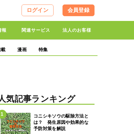
ログイン
会員登録
情報
関連サービス
法人のお客様
連載
漫画
特集
人気記事ランキング
コニシキソウの駆除方法と
は？ 発生原因や効果的な
予防対策を解説