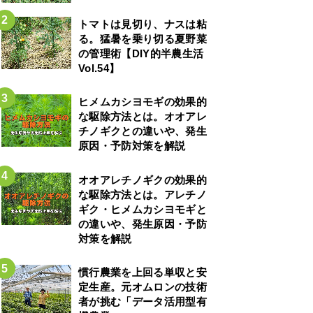
トマトは見切り、ナスは粘
る。猛暑を乗り切る夏野菜
の管理術【DIY的半農生活
Vol.54】
ヒメムカシヨモギの効果的
な駆除方法とは。オオアレ
チノギクとの違いや、発生
原因・予防対策を解説
オオアレチノギクの効果的
な駆除方法とは。アレチノ
ギク・ヒメムカシヨモギと
の違いや、発生原因・予防
対策を解説
慣行農業を上回る単収と安
定生産。元オムロンの技術
者が挑む「データ活用型有