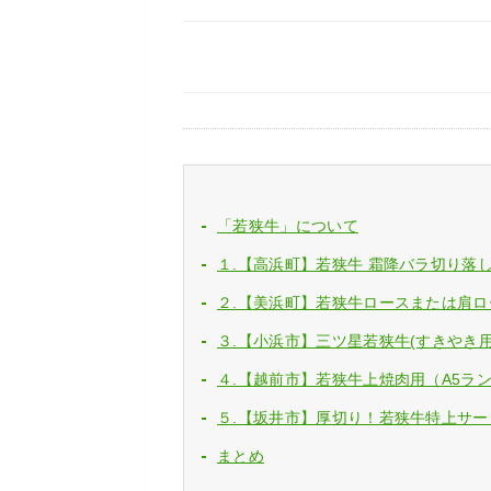
「若狭牛」について
１.【高浜町】若狭牛 霜降バラ切り落し 3
２.【美浜町】若狭牛ロースまたは肩ロース
３.【小浜市】三ツ星若狭牛(すきやき用)：
４.【越前市】若狭牛上焼肉用（A5ランク）
５.【坂井市】厚切り！若狭牛特上サーロイ
まとめ