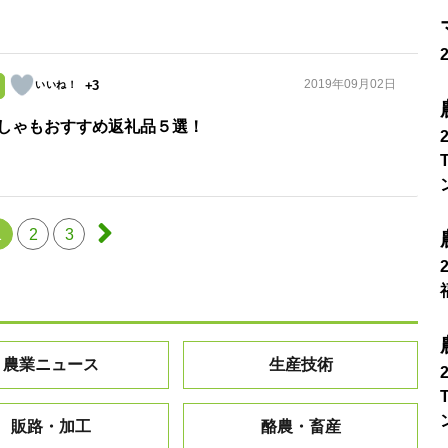
2019年09月02日
+3
しゃもおすすめ返礼品５選！
1
2
3
農業ニュース
生産技術
販路・加工
酪農・畜産