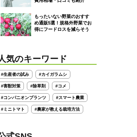
費用相場・口コミも紹介
もったいない野菜のおすす
め通販5選！規格外野菜でお
得にフードロスを減らそう
人気のキーワード
#生産者の試み
#カイガラムシ
#害獣対策
#除草剤
#コメ
#コンパニオンプランツ
#スマート農業
#ミニトマト
#農家が教える栽培方法
公式SNS