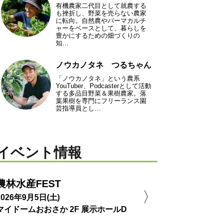
有機農家二代目として就農する
も挫折し、野菜を売らない農家
に転向。自然農やパーマカルチ
ャーをベースとして、暮らしを
豊かにするための畑づくりの
知…
ノウカノタネ つるちゃん
「ノウカノタネ」という農系
YouTuber、Podcasterとして活動
する多品目野菜＆果樹農家。落
葉果樹を専門にフリーランス園
芸指導員とし…
イベント情報
農林水産FEST
2026年9月5日(土)
マイドームおおさか 2F 展示ホールD