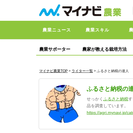
農業ニュース
農業スキル
農業サポーター
農家が教える栽培方法
マイナビ農業TOP
>
ライター一覧
> ふるさと納税の達人
ふるさと納税の
せっかく
ふるさと納税
す
品を調査しています。
https://agri.mynavi.jp/ca