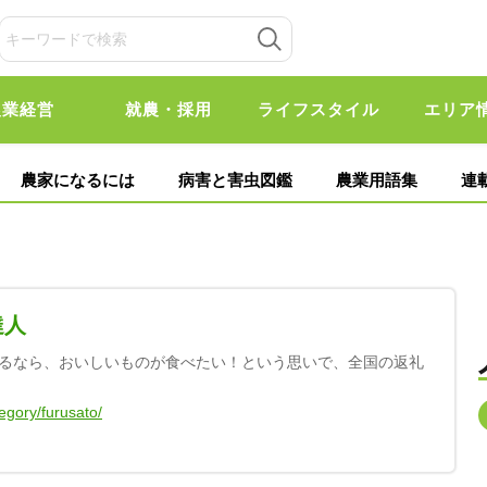
農業経営
就農・採用
ライフスタイル
エリア
農家になるには
病害と害虫図鑑
農業用語集
連
達人
るなら、おいしいものが食べたい！という思いで、全国の返礼
tegory/furusato/