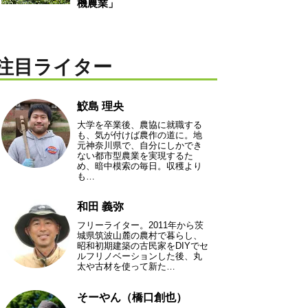
機農業」
注目ライター
鮫島 理央
大学を卒業後、農協に就職する
も、気が付けば農作の道に。地
元神奈川県で、自分にしかでき
ない都市型農業を実現するた
め、暗中模索の毎日。収穫より
も…
和田 義弥
フリーライター。2011年から茨
城県筑波山麓の農村で暮らし、
昭和初期建築の古民家をDIYでセ
ルフリノベーションした後、丸
太や古材を使って新た…
そーやん（橋口創也）