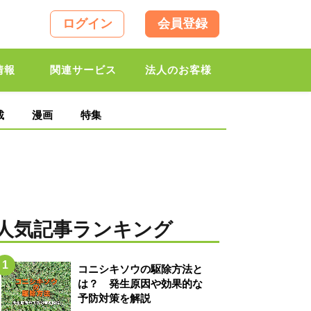
ログイン
会員登録
情報
関連サービス
法人のお客様
載
漫画
特集
人気記事ランキング
コニシキソウの駆除方法と
は？ 発生原因や効果的な
予防対策を解説