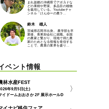
まれ故郷の沖縄県でアボカドな
どの果樹や野菜、多品目の植物
を栽培している。Youtubeチャ
ンネル「けんゆーの農ラ…
鈴木 雄人
茨城県石岡市出身。 農学部を卒
業後、青果卸会社に就職。全国
の農家と繋がり、現地で得た農
家のためとなる情報を発信する
ことで、農業の業界を盛り…
イベント情報
農林水産FEST
2026年9月5日(土)
マイドームおおさか 2F 展示ホールD
マイナビ移住フェア