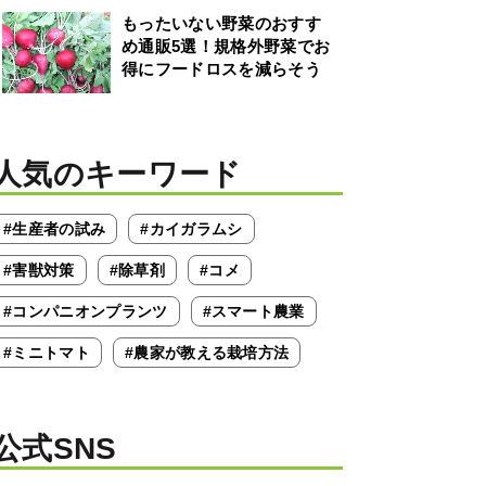
もったいない野菜のおすす
め通販5選！規格外野菜でお
得にフードロスを減らそう
人気のキーワード
#生産者の試み
#カイガラムシ
#害獣対策
#除草剤
#コメ
#コンパニオンプランツ
#スマート農業
#ミニトマト
#農家が教える栽培方法
公式SNS