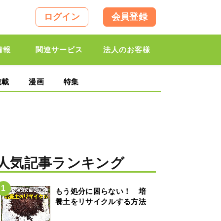
ログイン
会員登録
情報
関連サービス
法人のお客様
連載
漫画
特集
人気記事ランキング
もう処分に困らない！ 培
養土をリサイクルする方法