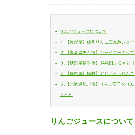
りんごジュースについて
１.【長野県】信州りんご三兄弟ジュース
２.【青森県黒石市】シャイニーアップル
３.【秋田県横手市】JA秋田ふるさとりん
４.【群馬県川場村】すりおろしりんごジ
５.【北海道旭川市】りんご王子のりんご
まとめ
りんごジュースについて