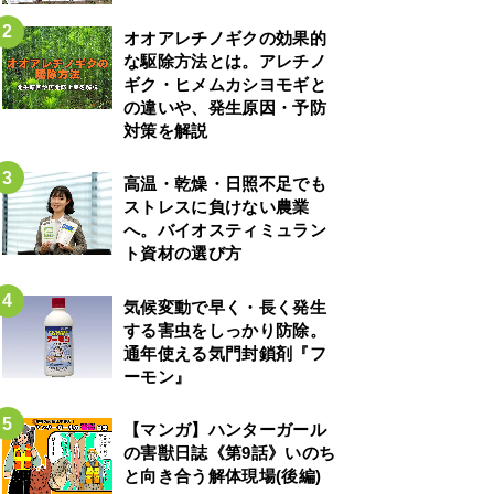
オオアレチノギクの効果的
な駆除方法とは。アレチノ
ギク・ヒメムカシヨモギと
の違いや、発生原因・予防
対策を解説
高温・乾燥・日照不足でも
ストレスに負けない農業
へ。バイオスティミュラン
ト資材の選び方
気候変動で早く・長く発生
する害虫をしっかり防除。
通年使える気門封鎖剤『フ
ーモン』
【マンガ】ハンターガール
の害獣日誌《第9話》いのち
と向き合う解体現場(後編)