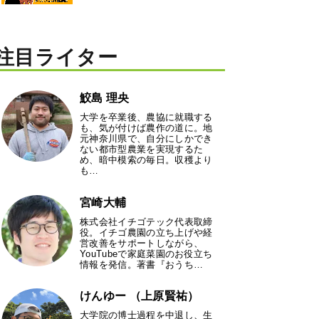
注目ライター
鮫島 理央
大学を卒業後、農協に就職する
も、気が付けば農作の道に。地
元神奈川県で、自分にしかでき
ない都市型農業を実現するた
め、暗中模索の毎日。収穫より
も…
宮崎大輔
株式会社イチゴテック代表取締
役。イチゴ農園の立ち上げや経
営改善をサポートしながら、
YouTubeで家庭菜園のお役立ち
情報を発信。著書『おうち…
けんゆー （上原賢祐）
大学院の博士過程を中退し、生