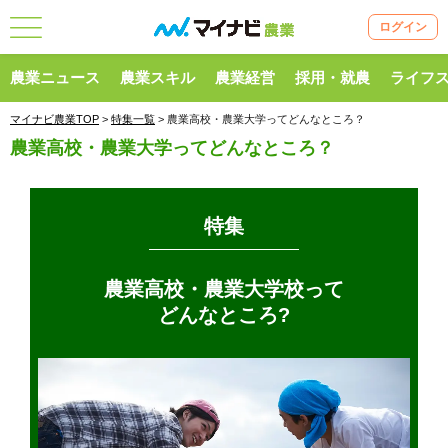
ログイン
農業ニュース
農業スキル
農業経営
採用・就農
ライフ
マイナビ農業TOP
>
特集一覧
> 農業高校・農業大学ってどんなところ？
農業高校・農業大学ってどんなところ？
特集
農業高校・農業大学校って
どんなところ?