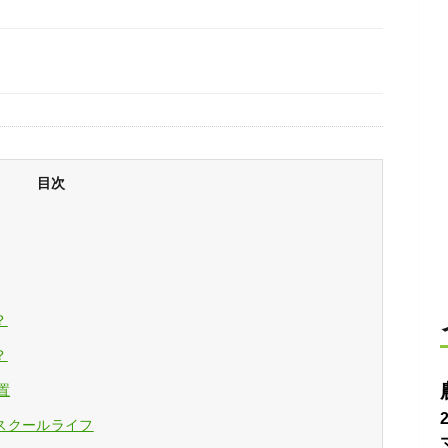
目次
？
？
置
スクールライフ