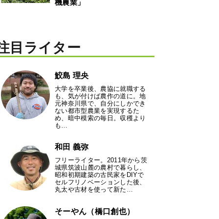
機農業」
注目ライター
鮫島 理央
大学を卒業後、農協に就職する
も、気が付けば農作の道に。地
元神奈川県で、自分にしかでき
ない都市型農業を実現するた
め、暗中模索の毎日。収穫より
も…
和田 義弥
フリーライター。2011年から茨
城県筑波山麓の農村で暮らし、
昭和初期建築の古民家をDIYで
セルフリノベーションした後、
丸太や古材を使って新た…
そーやん（橋口創也）