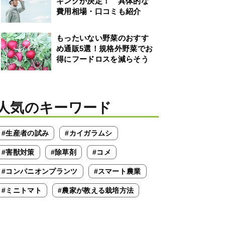
キングが決定！ 具体的な
費用相場・口コミも紹介
もったいない野菜のおすす
め通販5選！規格外野菜でお
得にフードロスを減らそう
人気のキーワード
#生産者の試み
#カイガラムシ
#害獣対策
#除草剤
#コメ
#コンパニオンプランツ
#スマート農業
#ミニトマト
#農家が教える栽培方法