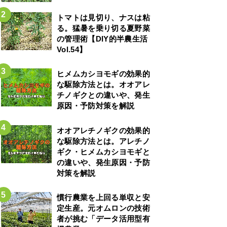
トマトは見切り、ナスは粘
る。猛暑を乗り切る夏野菜
の管理術【DIY的半農生活
Vol.54】
ヒメムカシヨモギの効果的
な駆除方法とは。オオアレ
チノギクとの違いや、発生
原因・予防対策を解説
オオアレチノギクの効果的
な駆除方法とは。アレチノ
ギク・ヒメムカシヨモギと
の違いや、発生原因・予防
対策を解説
慣行農業を上回る単収と安
定生産。元オムロンの技術
者が挑む「データ活用型有