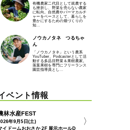
有機農家二代目として就農する
も挫折し、野菜を売らない農家
に転向。自然農やパーマカルチ
ャーをベースとして、暮らしを
豊かにするための畑づくりの
知…
ノウカノタネ つるちゃ
ん
「ノウカノタネ」という農系
YouTuber、Podcasterとして活
動する多品目野菜＆果樹農家。
落葉果樹を専門にフリーランス
園芸指導員とし…
イベント情報
農林水産FEST
2026年9月5日(土)
マイドームおおさか 2F 展示ホールD