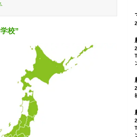
ス
学校”