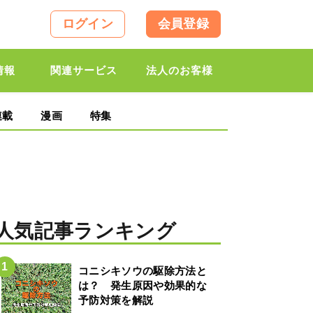
ログイン
会員登録
情報
関連サービス
法人のお客様
連載
漫画
特集
人気記事ランキング
コニシキソウの駆除方法と
は？ 発生原因や効果的な
予防対策を解説