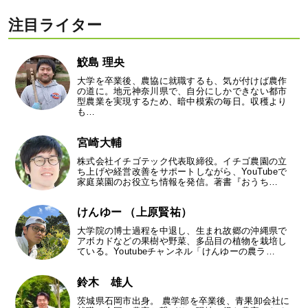
注目ライター
鮫島 理央
大学を卒業後、農協に就職するも、気が付けば農作
の道に。地元神奈川県で、自分にしかできない都市
型農業を実現するため、暗中模索の毎日。収穫より
も…
宮崎大輔
株式会社イチゴテック代表取締役。イチゴ農園の立
ち上げや経営改善をサポートしながら、YouTubeで
家庭菜園のお役立ち情報を発信。著書『おうち…
けんゆー （上原賢祐）
大学院の博士過程を中退し、生まれ故郷の沖縄県で
アボカドなどの果樹や野菜、多品目の植物を栽培し
ている。Youtubeチャンネル「けんゆーの農ラ…
鈴木 雄人
茨城県石岡市出身。 農学部を卒業後、青果卸会社に