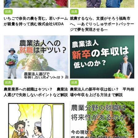
就農
就農
いちごで奈良の農を育む。若いチーム
就農するなら、支援がそろう福島市
が裁量を持って挑む株式会社UEDA
へ。—あぐりっしゅサポートパッケー
ジで夢を実現させる—
就農
就農
農業業界への就職はキツい？ 農業法
農業法人の新卒年収は低い？ 平均相
人選びで失敗しないポイントなど解説
場や年収を上げる方法まで解説