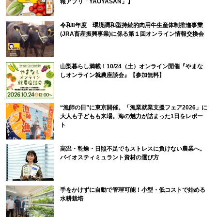
報アプリ「YAOYASAN」】
令和8年度 環境調和型持続的肉用牛生産体制推進事業
(JRA畜産振興事業)に係る第１回オンライン情報交換会
山梨暮らし満載！10/24（土）オンライン開催『やまな
しオンライン就農座談会』【参加無料】
“漁師の日”に東京開催。「漁業就業支援フェア2026」に
大人も子どもも来場。海の魅力が詰まった1日をレポー
ト
高温・乾燥・日照不足でもストレスに負けない農業へ。
バイオスティミュラント資材の選び方
手をかけずに自動で管理可能！小型・低コストで始める
水耕栽培