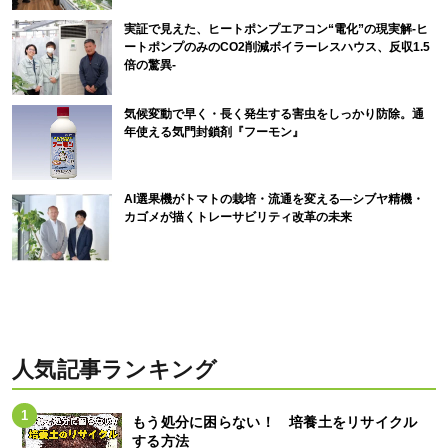
実証で見えた、ヒートポンプエアコン“電化”の現実解-ヒ
ートポンプのみのCO2削減ボイラーレスハウス、反収1.5
倍の驚異-
気候変動で早く・長く発生する害虫をしっかり防除。通
年使える気門封鎖剤『フーモン』
AI選果機がトマトの栽培・流通を変える―シブヤ精機・
カゴメが描くトレーサビリティ改革の未来
人気記事ランキング
もう処分に困らない！ 培養土をリサイクル
する方法