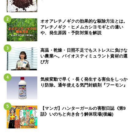
オオアレチノギクの効果的な駆除方法とは。
アレチノギク・ヒメムカシヨモギとの違い
や、発生原因・予防対策を解説
高温・乾燥・日照不足でもストレスに負けな
い農業へ。バイオスティミュラント資材の選
び方
気候変動で早く・長く発生する害虫をしっか
り防除。通年使える気門封鎖剤『フーモン』
【マンガ】ハンターガールの害獣日誌《第9
話》いのちと向き合う解体現場(後編)