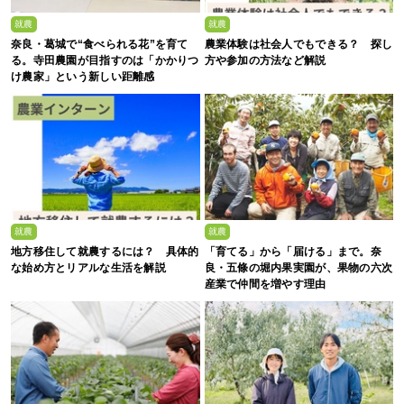
就農
就農
奈良・葛城で“食べられる花”を育て
農業体験は社会人でもできる？ 探し
る。寺田農園が目指すのは「かかりつ
方や参加の方法など解説
け農家」という新しい距離感
就農
就農
地方移住して就農するには？ 具体的
「育てる」から「届ける」まで。奈
な始め方とリアルな生活を解説
良・五條の堀内果実園が、果物の六次
産業で仲間を増やす理由