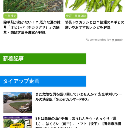
生産技術
食育・農業体験
除草剤が効かない！？ 厄介な夏の雑
甘長トウガラシとは？普通のネギとの
草「オヒシバ（チカラグサ）」の除
違いやおすすめレシピを解説
草・防除方法を農家が解説
Recommended by
新着記事
タイアップ企画
まだ危険な刃を振り回していませんか？ 安全草刈りツー
ルの決定版「SuperカルマーPRO」
8月は高値の山が分散：ほうれんそう・きゅうり（通
し）、はくさい（前半）、トマト（後半）【青果市況情