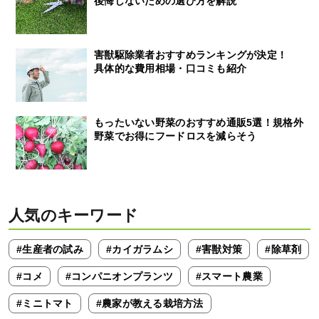
後悔しないための選び方を解説
害獣駆除業者おすすめランキングが決定！
具体的な費用相場・口コミも紹介
もったいない野菜のおすすめ通販5選！規格外
野菜でお得にフードロスを減らそう
人気のキーワード
#生産者の試み
#カイガラムシ
#害獣対策
#除草剤
#コメ
#コンパニオンプランツ
#スマート農業
#ミニトマト
#農家が教える栽培方法