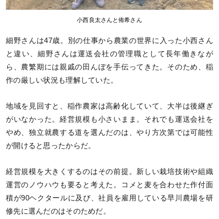
小西良太さんと侑希さん
細野さんは47歳。別の仕事から農業の世界に入った小西さん
と違い、細野さんは運送会社の管理職として長年働きなが
ら、農繁期には親戚の田んぼを手伝ってきた。そのため、稲
作の厳しい状況も理解していた。
地域を見回すと、稲作農家は高齢化していて、大半は後継ぎ
がいなかった。経営規模も小さいまま。それでも運送会社を
やめ、独立就農する道を選んだのは、やり方次第では可能性
が開けると思ったからだ。
経営規模を大きくするのはその前提。新しい栽培技術や組織
運営のノウハウも要ると考えた。コメと麦を合わせた作付面
積が90ヘクタールに及び、社員を雇用している早川農場を研
修先に選んだのはそのためだ。