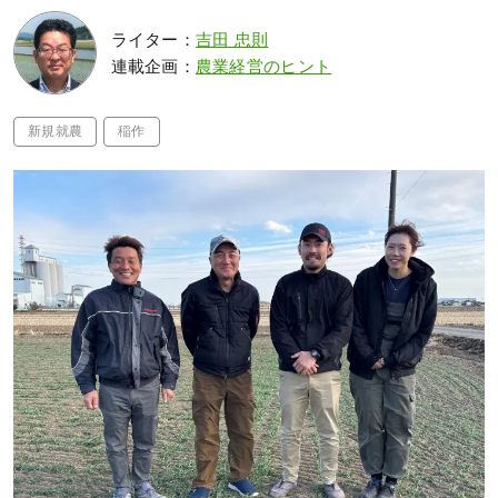
ライター：
吉田 忠則
連載企画：
農業経営のヒント
新規就農
稲作