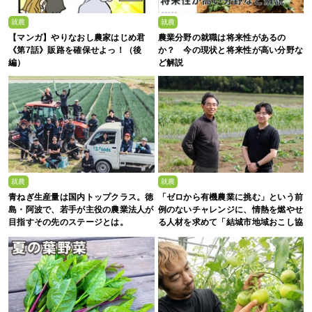
就農
就農
【マンガ】やりなおし農家はじめ君
農業分野の就職は将来性があるの
《第7話》販路を確保せよっ！（後
か？ 今の現状と将来性が高い分野な
編）
ど解説
就農
就農
青ねぎ生産量は国内トップクラス。徳
「ゼロから有機農業に挑む」という前
島・阿波で、若手が主役の農業法人が
例のないチャレンジに、情熱を燃やせ
目指すその先のステージとは。
る人材を求めて「結城市地域おこし協
力隊募集」