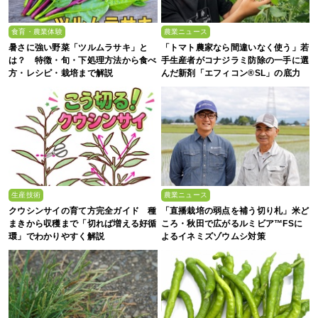
食育・農業体験
農業ニュース
暑さに強い野菜「ツルムラサキ」と
「トマト農家なら間違いなく使う」若
は？ 特徴・旬・下処理方法から食べ
手生産者がコナジラミ防除の一手に選
方・レシピ・栽培まで解説
んだ新剤「エフィコン®SL」の底力
生産技術
農業ニュース
クウシンサイの育て方完全ガイド 種
「直播栽培の弱点を補う切り札」米ど
まきから収穫まで「切れば増える好循
ころ・秋田で広がるルミビア™FSに
環」でわかりやすく解説
よるイネミズゾウムシ対策