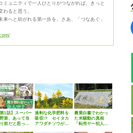
コミュニティで一人ひとりがつながれば、きっと
変わると思う。
未来へと紡がれる第一歩を。さあ、「つなあぐ」
.com/
第1話】スーパー
過剰な化学肥料を
農業白書でわかっ
野菜、あって当
吸収!? セイタカ
た米騒動の真相
り前だと思って
アワダチソウが耕
「転売ヤー犯人
たら、実はすご
作放棄地で増える
説」「農協悪玉