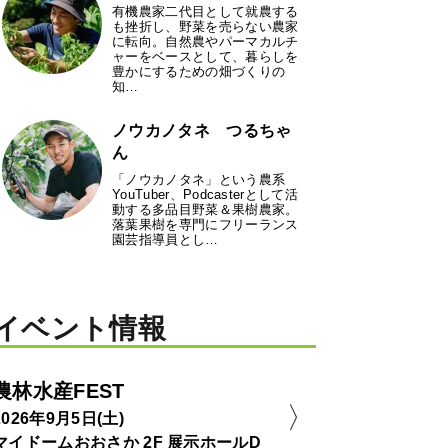
有機農家二代目として就農する
も挫折し、野菜を売らない農家
に転向。自然農やパーマカルチ
ャーをベースとして、暮らしを
豊かにするための畑づくりの
知…
ノウカノタネ つるちゃ
ん
「ノウカノタネ」という農系
YouTuber、Podcasterとして活
動する多品目野菜＆果樹農家。
落葉果樹を専門にフリーランス
園芸指導員とし…
イベント情報
農林水産FEST
2026年9月5日(土)
マイドームおおさか 2F 展示ホールD