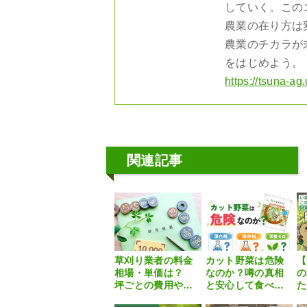
していく。この
農業の在り方は
農業のチカラが
をはじめよう。
https://tsuna-ag
関連記事
草刈り業者の料金
カット野菜は危険
【
相場・単価は？
なのか？噂の真相
の
坪ごとの費用や安
と安心して食べる
た
く抑えるコツを徹
ためのポイント
い