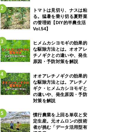
トマトは見切り、ナスは粘
る。猛暑を乗り切る夏野菜
の管理術【DIY的半農生活
Vol.54】
ヒメムカシヨモギの効果的
な駆除方法とは。オオアレ
チノギクとの違いや、発生
原因・予防対策を解説
オオアレチノギクの効果的
な駆除方法とは。アレチノ
ギク・ヒメムカシヨモギと
の違いや、発生原因・予防
対策を解説
慣行農業を上回る単収と安
定生産。元オムロンの技術
者が挑む「データ活用型有