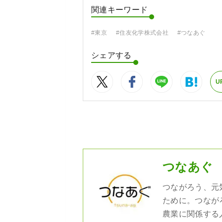
関連キーワード
#東京
#住友化学株式会社
#つなあぐ
シェアする
U
つなあぐ
つながろう、元
ために。つなが
農業に関係する