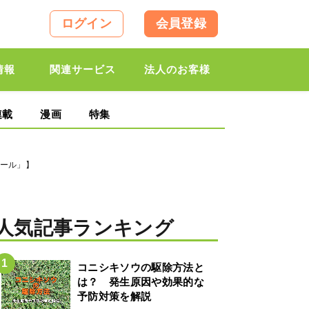
ログイン
会員登録
情報
関連サービス
法人のお客様
連載
漫画
特集
コール」】
人気記事ランキング
コニシキソウの駆除方法と
は？ 発生原因や効果的な
予防対策を解説