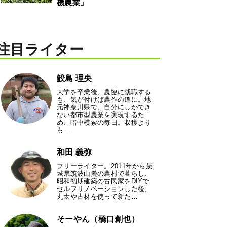
機農業」
注目ライター
鮫島 理央
大学を卒業後、農協に就職する
も、気が付けば農作の道に。地
元神奈川県で、自分にしかでき
ない都市型農業を実現するた
め、暗中模索の毎日。収穫より
も…
和田 義弥
フリーライター。2011年から茨
城県筑波山麓の農村で暮らし、
昭和初期建築の古民家をDIYで
セルフリノベーションした後、
丸太や古材を使って新た…
そーやん（橋口創也）