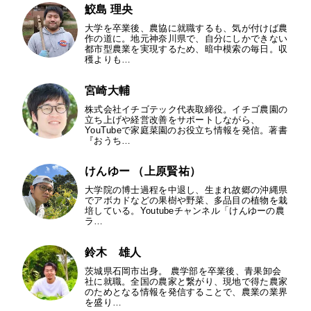
鮫島 理央
大学を卒業後、農協に就職するも、気が付けば農
作の道に。地元神奈川県で、自分にしかできない
都市型農業を実現するため、暗中模索の毎日。収
穫よりも…
宮崎大輔
株式会社イチゴテック代表取締役。イチゴ農園の
立ち上げや経営改善をサポートしながら、
YouTubeで家庭菜園のお役立ち情報を発信。著書
『おうち…
けんゆー （上原賢祐）
大学院の博士過程を中退し、生まれ故郷の沖縄県
でアボカドなどの果樹や野菜、多品目の植物を栽
培している。Youtubeチャンネル「けんゆーの農
ラ…
鈴木 雄人
茨城県石岡市出身。 農学部を卒業後、青果卸会
社に就職。全国の農家と繋がり、現地で得た農家
のためとなる情報を発信することで、農業の業界
を盛り…