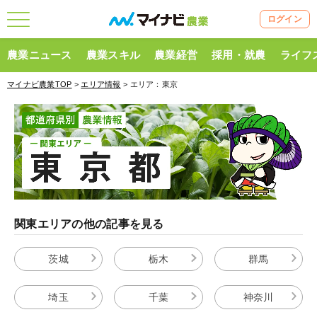
ログイン
農業ニュース
農業スキル
農業経営
採用・就農
ライフ
マイナビ農業TOP
>
エリア情報
> エリア：東京
関東エリアの他の記事を見る
茨城
栃木
群馬
埼玉
千葉
神奈川