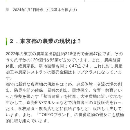
※ 2024年1月1日時点（住民基本台帳より）
２．東京都の農業の現状は？
2022年の東京の農業産出額は約218億円で全国47位です。その
うち約半数の120億円を野菜が占めています。また、農業経営
体数、総農家数、耕地面積も同じく47位です。これに対し農産
加工や農家レストランの販売金額はトップクラスになっていま
す。
都では新鮮な農産物の供給をはじめ、農業体験・交流の場の創
出、防災空間の確保、景観の創出、環境保全、食育・教育とい
った役割を果たす「都市農業」を推進。大消費地に近い立地を
生かして、直売所やマルシェなどで消費者ヘの直接販売を行っ
たり、学校給食・飲食店などに供給するなど、販路も工夫して
います。また、「TOKYOブランド」の農畜産物の普及にも積極
的に取り組んでいます。