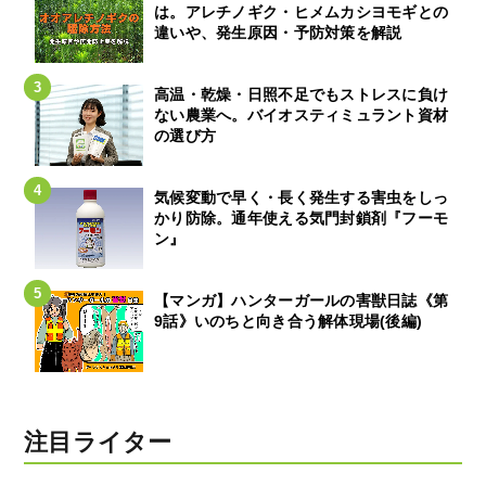
は。アレチノギク・ヒメムカシヨモギとの
違いや、発生原因・予防対策を解説
高温・乾燥・日照不足でもストレスに負け
ない農業へ。バイオスティミュラント資材
の選び方
気候変動で早く・長く発生する害虫をしっ
かり防除。通年使える気門封鎖剤『フーモ
ン』
【マンガ】ハンターガールの害獣日誌《第
9話》いのちと向き合う解体現場(後編)
注目ライター