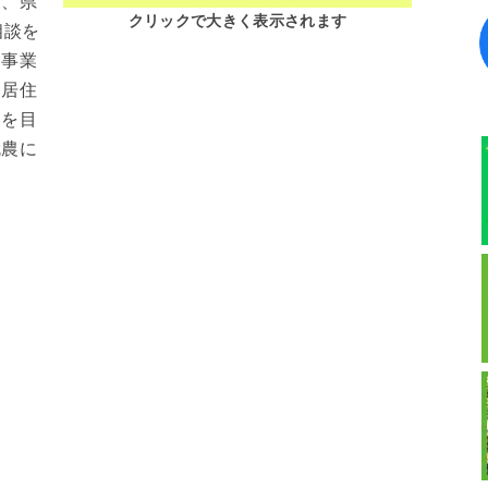
て、県
クリックで大きく表示されます
相談を
験事業
に居住
農を目
就農に