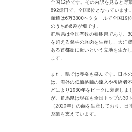
全国12位です。その内訳を見ると野
892億円で、全国6位となっています
面積は6万3800ヘクタールで全国19
のうち約6割が畑です。
群馬県は全国有数の養豚県であり、3
を超える銘柄の豚肉を生産し、大消
ある首都圏に近いという立地を生か
ます。
また、県では養蚕も盛んです。日本
は、海外の低価格繭の流入や後継者
どにより1930年をピークに衰退しま
が、群馬県は現在も全国トップの30
（2020年）の繭を生産しており、日
糸業を支えています。