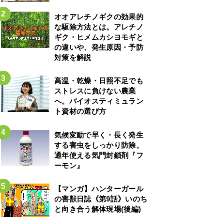
オオアレチノギクの効果的
な駆除方法とは。アレチノ
ギク・ヒメムカシヨモギと
の違いや、発生原因・予防
対策を解説
高温・乾燥・日照不足でも
ストレスに負けない農業
へ。バイオスティミュラン
ト資材の選び方
気候変動で早く・長く発生
する害虫をしっかり防除。
通年使える気門封鎖剤『フ
ーモン』
【マンガ】ハンターガール
の害獣日誌《第9話》いのち
と向き合う解体現場(後編)