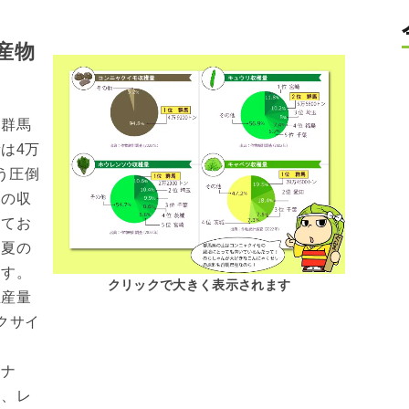
産物
る群馬
は4万
いう圧倒
ツの収
ってお
に夏の
ます。
クリックで大きく表示されます
生産量
クサイ
、ナ
ウ、レ