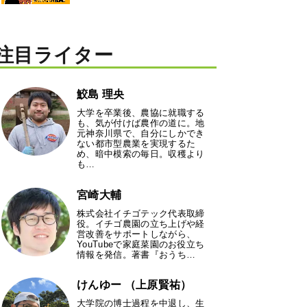
注目ライター
鮫島 理央
大学を卒業後、農協に就職する
も、気が付けば農作の道に。地
元神奈川県で、自分にしかでき
ない都市型農業を実現するた
め、暗中模索の毎日。収穫より
も…
宮崎大輔
株式会社イチゴテック代表取締
役。イチゴ農園の立ち上げや経
営改善をサポートしながら、
YouTubeで家庭菜園のお役立ち
情報を発信。著書『おうち…
けんゆー （上原賢祐）
大学院の博士過程を中退し、生