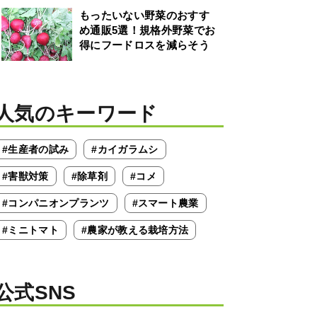
もったいない野菜のおすす
め通販5選！規格外野菜でお
得にフードロスを減らそう
人気のキーワード
#生産者の試み
#カイガラムシ
#害獣対策
#除草剤
#コメ
#コンパニオンプランツ
#スマート農業
#ミニトマト
#農家が教える栽培方法
公式SNS