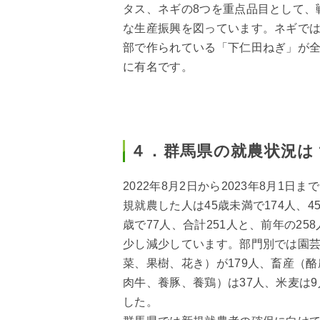
タス、ネギの8つを重点品目として、
な生産振興を図っています。ネギで
部で作られている「下仁田ねぎ」が
に有名です。
４．群馬県の就農状況は
2022年8月2日から2023年8月1日ま
規就農した人は45歳未満で174人、45
歳で77人、合計251人と、前年の25
少し減少しています。部門別では園
菜、果樹、花き）が179人、畜産（酪
肉牛、養豚、養鶏）は37人、米麦は9
した。