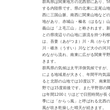
群馬県は関東地方の北西部にあり、5
する内陸県です。県の北東に足尾山
西に三国山脈、南西に関東山地など
地があり、赤城山・榛名（はるな）
義山は「上毛三山」と称されます。
との県境辺りの山地に源流を持つ利
は、吾妻（あがつま）川・烏（から
川・碓氷（うすい）川など大小の河
めながら流れ、南東に広がる関東平
きます。
群馬県の気候は太平洋側気候ですが
による地域差が大きく、年間平均気
ると北部の山地では10度以下、南東
野では15度前後です。また平野部の
は年間1200ミリほどで日照時間が長
季には「からっ風」と呼ばれる北西
風が吹き乾燥した晴天が続きます。