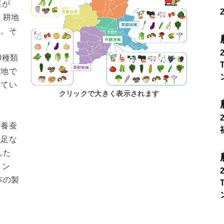
菜が
。耕地
位。そ
0種類
費地で
してい
クリックで大きく表示されます
の養蚕
不足な
した
トン
本の製