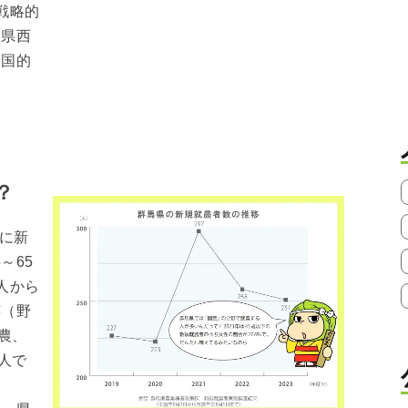
戦略的
は県西
全国的
？
でに新
～65
8人から
芸（野
農、
人で