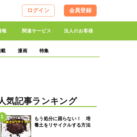
ログイン
会員登録
情報
関連サービス
法人のお客様
連載
漫画
特集
人気記事ランキング
もう処分に困らない！ 培
養土をリサイクルする方法