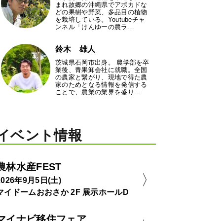
まれ故郷の沖縄県でアボカドな
どの果樹や野菜、多品目の植物
を栽培している。Youtubeチャ
ンネル「けんゆーの農ラ…
鈴木 雄人
茨城県石岡市出身。 農学部を卒
業後、青果卸会社に就職。全国
の農家と繋がり、現地で得た農
家のためとなる情報を発信する
ことで、農業の業界を盛り…
イベント情報
農林水産FEST
2026年9月5日(土)
マイドームおおさか 2F 展示ホールD
マイナビ移住フェア