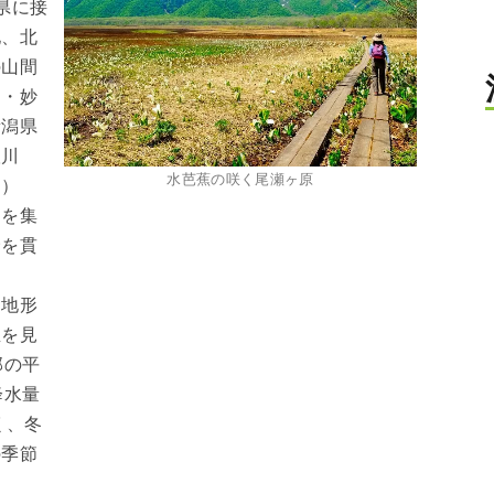
県に接
地、北
の山間
山・妙
新潟県
根川
水芭蕉の咲く尾瀬ヶ原
す）
川を集
野を貫
、地形
温を見
部の平
降水量
く、冬
の季節