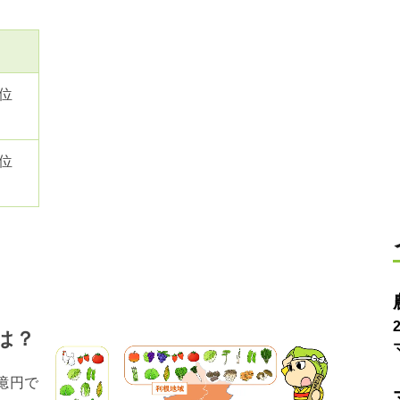
1位
8位
は？
3億円で