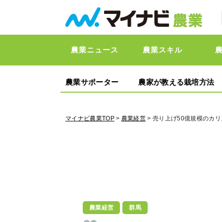
農業ニュース
農業スキル
農業サポーター
農家が教える栽培方法
マイナビ農業TOP
>
農業経営
> 売り上げ50億規模のカ
農業経営
群馬