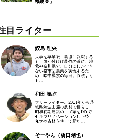
機農業」
注目ライター
鮫島 理央
大学を卒業後、農協に就職する
も、気が付けば農作の道に。地
元神奈川県で、自分にしかでき
ない都市型農業を実現するた
め、暗中模索の毎日。収穫より
も…
和田 義弥
フリーライター。2011年から茨
城県筑波山麓の農村で暮らし、
昭和初期建築の古民家をDIYで
セルフリノベーションした後、
丸太や古材を使って新た…
そーやん（橋口創也）