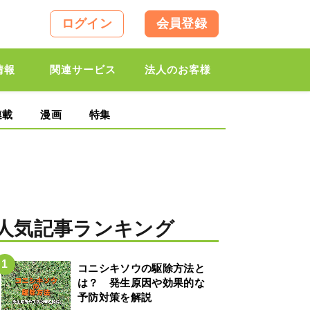
ログイン
会員登録
情報
関連サービス
法人のお客様
連載
漫画
特集
人気記事ランキング
コニシキソウの駆除方法と
は？ 発生原因や効果的な
予防対策を解説