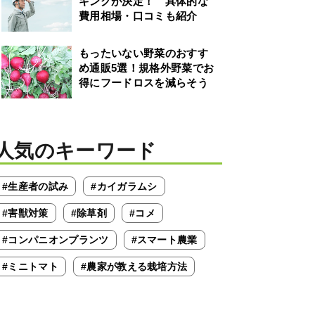
キングが決定！ 具体的な
費用相場・口コミも紹介
もったいない野菜のおすす
め通販5選！規格外野菜でお
得にフードロスを減らそう
人気のキーワード
#生産者の試み
#カイガラムシ
#害獣対策
#除草剤
#コメ
#コンパニオンプランツ
#スマート農業
#ミニトマト
#農家が教える栽培方法