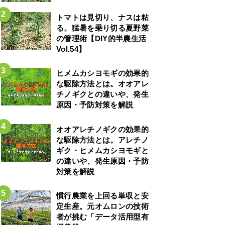
トマトは見切り、ナスは粘
る。猛暑を乗り切る夏野菜
の管理術【DIY的半農生活
Vol.54】
ヒメムカシヨモギの効果的
な駆除方法とは。オオアレ
チノギクとの違いや、発生
原因・予防対策を解説
オオアレチノギクの効果的
な駆除方法とは。アレチノ
ギク・ヒメムカシヨモギと
の違いや、発生原因・予防
対策を解説
慣行農業を上回る単収と安
定生産。元オムロンの技術
者が挑む「データ活用型有