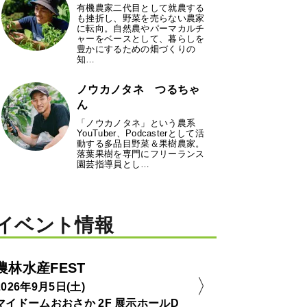
有機農家二代目として就農する
も挫折し、野菜を売らない農家
に転向。自然農やパーマカルチ
ャーをベースとして、暮らしを
豊かにするための畑づくりの
知…
ノウカノタネ つるちゃ
ん
「ノウカノタネ」という農系
YouTuber、Podcasterとして活
動する多品目野菜＆果樹農家。
落葉果樹を専門にフリーランス
園芸指導員とし…
イベント情報
農林水産FEST
2026年9月5日(土)
マイドームおおさか 2F 展示ホールD